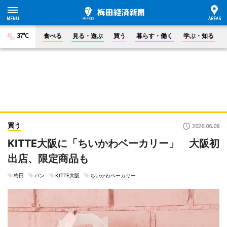
37°C
食べる
見る・遊ぶ
買う
暮らす・働く
学ぶ・知る
買う
2026.06.08
KITTE大阪に「ちいかわベーカリー」 大阪初
出店、限定商品も
梅田
パン
KITTE大阪
ちいかわベーカリー