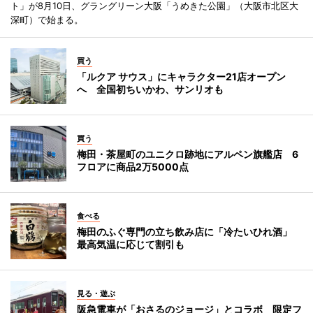
ト」が8月10日、グラングリーン大阪「うめきた公園」（大阪市北区大
深町）で始まる。
買う
「ルクア サウス」にキャラクター21店オープン
へ 全国初ちいかわ、サンリオも
買う
梅田・茶屋町のユニクロ跡地にアルペン旗艦店 6
フロアに商品2万5000点
食べる
梅田のふぐ専門の立ち飲み店に「冷たいひれ酒」
最高気温に応じて割引も
見る・遊ぶ
阪急電車が「おさるのジョージ」とコラボ 限定フ