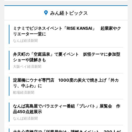
みん経トピックス
ミナミでビジネスイベント「RISE KANSAI」 起業家やク
リエーター一堂に
なんば経済新聞
弁天町の「空庭温泉」で夏イベント 妖怪テーマに参加型
ショーや謎解きも
大阪ベイ経済新聞
淀屋橋にウナギ専門店 1000度の炭火で焼き上げ「外カ
リ、中ふわ」に
船場経済新聞
なんば高島屋でバラエティー番組「プレバト」展覧会 作
品450点超展示
なんば経済新聞
大丸心斎橋店で「従業員向け」謎解きイベント 200人が