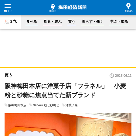
37°C
食べる
見る・遊ぶ
買う
暮らす・働く
学ぶ・知る
買う
2026.06.11
阪神梅田本店に洋菓子店「フラネル」 小麦
粉と砂糖に焦点当てた新ブランド
阪神梅田本店
flaneru 粉と砂糖と
洋菓子店