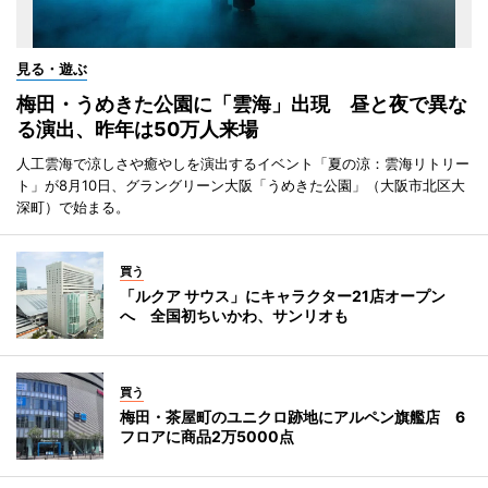
見る・遊ぶ
梅田・うめきた公園に「雲海」出現 昼と夜で異な
る演出、昨年は50万人来場
人工雲海で涼しさや癒やしを演出するイベント「夏の涼：雲海リトリー
ト」が8月10日、グラングリーン大阪「うめきた公園」（大阪市北区大
深町）で始まる。
買う
「ルクア サウス」にキャラクター21店オープン
へ 全国初ちいかわ、サンリオも
買う
梅田・茶屋町のユニクロ跡地にアルペン旗艦店 6
フロアに商品2万5000点