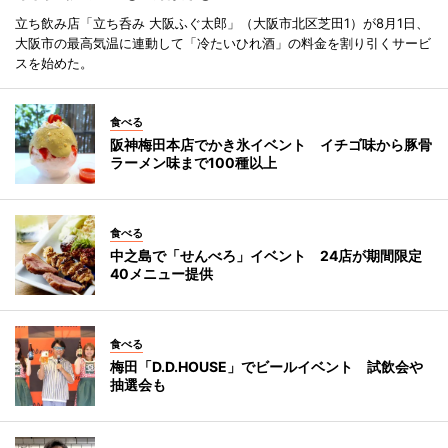
立ち飲み店「立ち呑み 大阪ふぐ太郎」（大阪市北区芝田1）が8月1日、
大阪市の最高気温に連動して「冷たいひれ酒」の料金を割り引くサービ
スを始めた。
食べる
阪神梅田本店でかき氷イベント イチゴ味から豚骨
ラーメン味まで100種以上
食べる
中之島で「せんべろ」イベント 24店が期間限定
40メニュー提供
食べる
梅田「D.D.HOUSE」でビールイベント 試飲会や
抽選会も