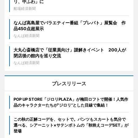
リ、中ふわ」に
船場経済新聞
なんば高島屋でバラエティー番組「プレバト」展覧会 作
品450点超展示
なんば経済新聞
大丸心斎橋店で「従業員向け」謎解きイベント 200人が
閉店後の館内を巡り交流
なんば経済新聞
プレスリリース
POP UP STORE「ジロリPLAZA」が梅田ロフトで開催！人気作
品のキャラクターたちが“ジロリ”とした目線で集結！
この秋の正解コーデを、セットで。パンツもスカートも気分で
選べる、シアーニット×サテンボトムの「秋映えコーデSET」が
登場