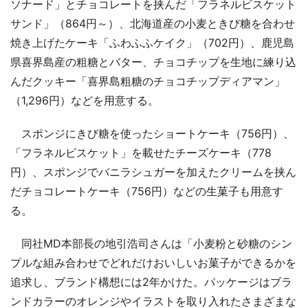
ソナード」とチョコレートを挟んだ「フラネルビスケット
サンド」（864円～）、北海道産の小麦ときび糖を合わせ
焼き上げたケーキ「ふわふふケイク」（702円）、鹿児島
県喜界島産の粗糖とバター、チョコチップを生地に練り込
んだクッキー「喜界島粗糖のチョコチップディアマン」
（1,296円）などを用意する。
スポンジにきび糖を使ったショートケーキ（756円）、
「フラネルビスケット」を載せたチーズケーキ（778
円）、スポンジでバニラシュガーを加えたクリームを挟ん
だチョコレートケーキ（756円）などの生菓子も用意す
る。
同社MD本部長の地引浩司さんは「小麦粉と砂糖のシン
プルな組み合わせでどれだけおいしいお菓子ができるかを
追求し、ブランド構想には2年かけた。パッケージはブラ
ンドカラーのオレンジやイラストを取り入れたさまざまな