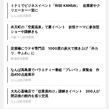
ミナミでビジネスイベント「RISE KANSAI」 起業家やク
リエーター一堂に
なんば経済新聞
弁天町の「空庭温泉」で夏イベント 妖怪テーマに参加型
ショーや謎解きも
大阪ベイ経済新聞
淀屋橋にウナギ専門店 1000度の炭火で焼き上げ「外カ
リ、中ふわ」に
船場経済新聞
なんば高島屋でバラエティー番組「プレバト」展覧会 作
品450点超展示
なんば経済新聞
大丸心斎橋店で「従業員向け」謎解きイベント 200人が
閉店後の館内を巡り交流
なんば経済新聞