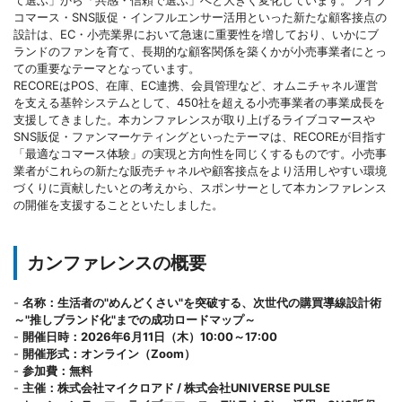
て選ぶ」から「共感・信頼で選ぶ」へと大きく変化しています。ライブ
コマース・SNS販促・インフルエンサー活用といった新たな顧客接点の
設計は、EC・小売業界において急速に重要性を増しており、いかにブ
ランドのファンを育て、長期的な顧客関係を築くかが小売事業者にとっ
ての重要なテーマとなっています。
RECOREはPOS、在庫、EC連携、会員管理など、オムニチャネル運営
を支える基幹システムとして、450社を超える小売事業者の事業成長を
支援してきました。本カンファレンスが取り上げるライブコマースや
SNS販促・ファンマーケティングといったテーマは、RECOREが目指す
「最適なコマース体験」の実現と方向性を同じくするものです。小売事
業者がこれらの新たな販売チャネルや顧客接点をより活用しやすい環境
づくりに貢献したいとの考えから、スポンサーとして本カンファレンス
の開催を支援することといたしました。
カンファレンスの概要
-
名称：生活者の"めんどくさい"を突破する、次世代の購買導線設計術
～"推しブランド化"までの成功ロードマップ～
-
開催日時：2026年6月11日（木）10:00～17:00
-
開催形式：オンライン（Zoom）
-
参加費：無料
-
主催：株式会社マイクロアド / 株式会社UNIVERSE PULSE