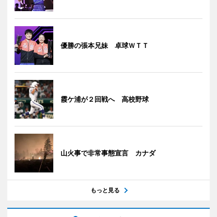
優勝の張本兄妹 卓球ＷＴＴ
霞ケ浦が２回戦へ 高校野球
山火事で非常事態宣言 カナダ
もっと見る