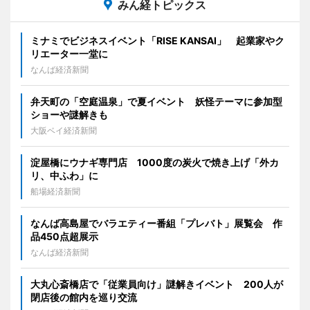
みん経トピックス
ミナミでビジネスイベント「RISE KANSAI」 起業家やク
リエーター一堂に
なんば経済新聞
弁天町の「空庭温泉」で夏イベント 妖怪テーマに参加型
ショーや謎解きも
大阪ベイ経済新聞
淀屋橋にウナギ専門店 1000度の炭火で焼き上げ「外カ
リ、中ふわ」に
船場経済新聞
なんば高島屋でバラエティー番組「プレバト」展覧会 作
品450点超展示
なんば経済新聞
大丸心斎橋店で「従業員向け」謎解きイベント 200人が
閉店後の館内を巡り交流