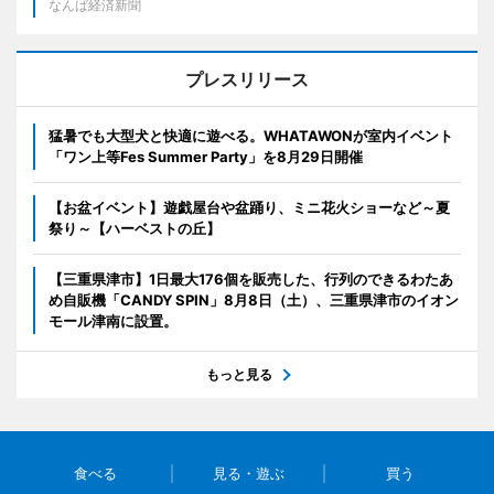
なんば経済新聞
プレスリリース
猛暑でも大型犬と快適に遊べる。WHATAWONが室内イベント
「ワン上等Fes Summer Party」を8月29日開催
【お盆イベント】遊戯屋台や盆踊り、ミニ花火ショーなど～夏
祭り～【ハーベストの丘】
【三重県津市】1日最大176個を販売した、行列のできるわたあ
め自販機「CANDY SPIN」8月8日（土）、三重県津市のイオン
モール津南に設置。
もっと見る
食べる
見る・遊ぶ
買う