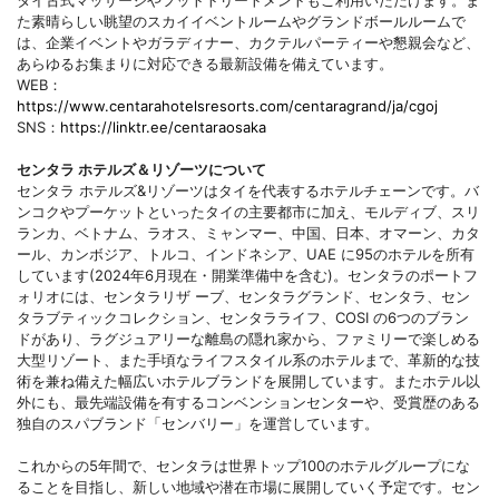
た素晴らしい眺望のスカイイベントルームやグランドボールルームで
は、企業イベントやガラディナー、カクテルパーティーや懇親会など、
あらゆるお集まりに対応できる最新設備を備えています。
WEB：
https://www.centarahotelsresorts.com/centaragrand/ja/cgoj
SNS：
https://linktr.ee/centaraosaka
センタラ ホテルズ＆リゾーツについて
センタラ ホテルズ&リゾーツはタイを代表するホテルチェーンです。バ
ンコクやプーケットといったタイの主要都市に加え、モルディブ、スリ
ランカ、ベトナム、ラオス、ミャンマー、中国、日本、オマーン、カタ
ール、カンボジア、トルコ、インドネシア、UAE に95のホテルを所有
しています(2024年6月現在・開業準備中を含む)。センタラのポートフ
ォリオには、センタラリザ ーブ、センタラグランド、センタラ、セン
タラブティックコレクション、センタラライフ、COSI の6つのブラン
ドがあり、ラグジュアリーな離島の隠れ家から、ファミリーで楽しめる
大型リゾート、また手頃なライフスタイル系のホテルまで、革新的な技
術を兼ね備えた幅広いホテルブランドを展開しています。またホテル以
外にも、最先端設備を有するコンベンションセンターや、受賞歴のある
独自のスパブランド「センバリー」を運営しています。
これからの5年間で、センタラは世界トップ100のホテルグループにな
ることを目指し、新しい地域や潜在市場に展開していく予定です。セン