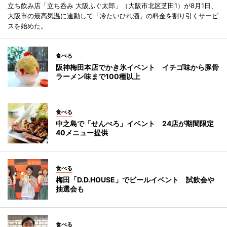
立ち飲み店「立ち呑み 大阪ふぐ太郎」（大阪市北区芝田1）が8月1日、
大阪市の最高気温に連動して「冷たいひれ酒」の料金を割り引くサービ
スを始めた。
食べる
阪神梅田本店でかき氷イベント イチゴ味から豚骨
ラーメン味まで100種以上
食べる
中之島で「せんべろ」イベント 24店が期間限定
40メニュー提供
食べる
梅田「D.D.HOUSE」でビールイベント 試飲会や
抽選会も
食べる