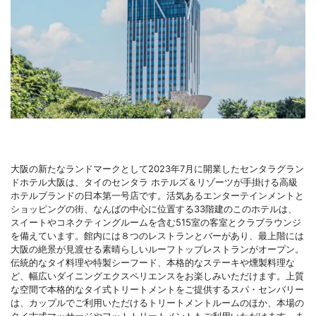
大阪の新たなランドマークとして2023年7月に開業したセンタラグラン
ドホテル大阪は、タイのセンタラ ホテルズ＆リゾーツが手掛ける高級
ホテルブランドの日本第一号店です。活気あるエンターテインメントと
ショッピングの街、なんばの中心に位置する33階建のこのホテルは、
スイートやコネクティングルームを含む515室の客室とクラブラウンジ
を備えています。館内には８つのレストランとバーがあり、最上階には
大阪の絶景が見渡せる素晴らしいルーフトップレストランがオープン。
伝統的なタイ料理や特製シーフード、本格的なステーキや燻製料理な
ど、幅広いダイニングエクスペリエンスをお楽しみいただけます。上質
な空間で本格的なタイ式トリートメントをご提供するスパ・センバリー
は、カップルでご利用いただけるトリートメントルームのほか、本場の
タイ古式マッサージやフットトリートメントもご利用いただけます。ま