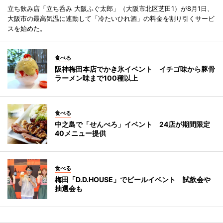
立ち飲み店「立ち呑み 大阪ふぐ太郎」（大阪市北区芝田1）が8月1日、
大阪市の最高気温に連動して「冷たいひれ酒」の料金を割り引くサービ
スを始めた。
食べる
阪神梅田本店でかき氷イベント イチゴ味から豚骨
ラーメン味まで100種以上
食べる
中之島で「せんべろ」イベント 24店が期間限定
40メニュー提供
食べる
梅田「D.D.HOUSE」でビールイベント 試飲会や
抽選会も