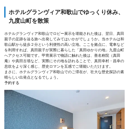
ホテルグランヴィア和歌山でゆっくり休み、
九度山町を散策
ホテルグランヴィア和歌山でロビー展示を堪能された後は、翌日、真田
親子の足跡を辿る旅へ出発してみてはいかがでしょうか。当ホテルは和
歌山駅から徒歩２分という利便性の高い立地。ここを拠点に、電車など
を利用すれば、真田親子が実際に暮らした「真田ゆかりの地」九度山町
へアクセス可能です。甲冑展示で物語に触れた後は、善名称院（真田
庵）や真田古墳など、実際にその地を訪れることで、真田幸村・昌幸の
息吹をより深く感じ、歴史ロマンを五感でご堪能いただけます。
まさに、ホテルグランヴィア和歌山でのご滞在が、壮大な歴史探訪の素
晴らしい出発点となるでしょう。
予約する