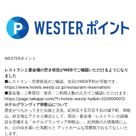
WESTERポイント
レストランと宴会場の空き状況がWEBでご確認いただけるようになり
ました
■レストラン：空席状況のご確認、当日のWEB予約が可能です。
https://www.hotels.westjr.co.jp/restaurant-reservation/
■宴会場：ご希望日・形式・ご利用人数の入力でご確認いただけます。
https://page.talkappi.com/?f=hotels-westjr-hp&id=2200000012
ホテルグランヴィア和歌山について
歴史がつちかってきた伝統と文化、紀州五十五万五千石の城下町、和歌
山。好立地なアクセス拠点として、宿泊・宴会場・レストラン の諸施
設を完備する「ホテルグランヴィア和歌山」。紀州路の人情風情にふ
れ、心のゆき届いた気配りと アットホームな雰囲気でおもてなしいた
します。