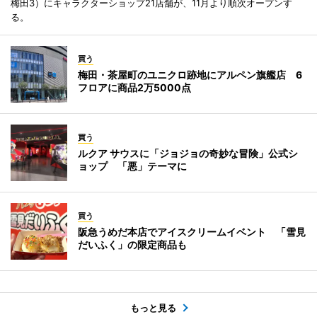
梅田3）にキャラクターショップ21店舗が、11月より順次オープンす
る。
買う
梅田・茶屋町のユニクロ跡地にアルペン旗艦店 6
フロアに商品2万5000点
買う
ルクア サウスに「ジョジョの奇妙な冒険」公式シ
ョップ 「悪」テーマに
買う
阪急うめだ本店でアイスクリームイベント 「雪見
だいふく」の限定商品も
もっと見る