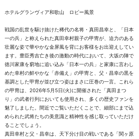
ホテルグランヴィア和歌山 ロビー風景
戦国の乱世を駆け抜けた稀代の名将・真田昌幸と、「日本
一の兵」と称えられた真田幸村親子の甲冑が、迫力のある
壮麗な姿で華やかな金屏風を背にお客様をお出迎えしてい
ます。豊臣秀吉亡き後の激動の時代において、大坂の陣で
徳川家康を窮地に追い込み「日本一の兵」と家康に言わし
めた幸村の鮮やかな「赤備え」の甲冑と、父・昌幸の黒を
基調とした甲冑が並び立つ姿はまさに圧巻の一言。これら
の甲冑は、2026年5月5日(火)に開催された「真田まつ
り」の武者行列においても使用され、多くの歴史ファンを
魅了しました。間近でご覧いただくことで、細部にまで込
められた武将たちの美意識と精神性を感じ取っていただけ
ることでしょう。
真田幸村と父・昌幸は、天下分け目の戦いである「関ヶ原