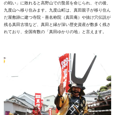
の戦い」に敗れると高野山での蟄居を命じられ、その後、
九度山へ移り住みます。九度山町は、真田親子が移り住ん
だ屋敷跡に建つ寺院・善名称院（真田庵）や抜け穴伝説が
残る真田古墳など、真田と縁が深い歴史資産が数多く残さ
れており、全国有数の「真田ゆかりの地」と言えます。