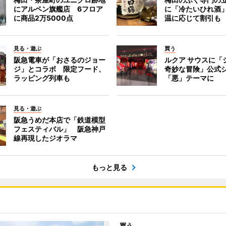
にアルペン旗艦店 6フロア
に「冷たいひれ酒
に商品2万5000点
温に応じて割引も
見る・遊ぶ
買う
阪急電車が「おさるのジョー
ルクア サウスに「
ジ」とコラボ 限定フード、
奇妙な冒険」公式
ラッピング列車も
「悪」テーマに
見る・遊ぶ
阪急うめだ本店で「鉄道模型
フェスティバル」 阪急神戸
線再現したジオラマ
もっと見る
買う