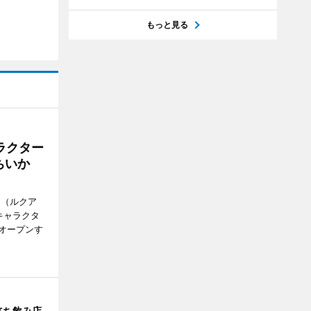
もっと見る
ラクター
ちいか
H（ルクア
キャラクタ
次オープンす
立ち飲み店