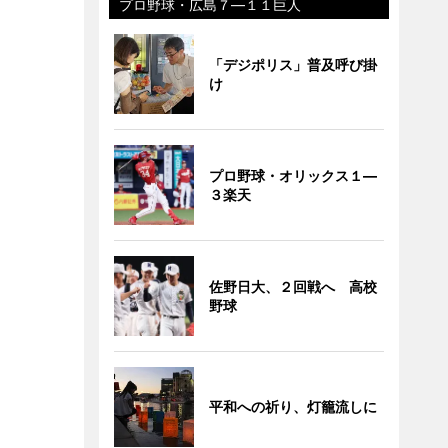
プロ野球・広島７―１１巨人
「デジポリス」普及呼び掛
け
プロ野球・オリックス１―
３楽天
佐野日大、２回戦へ 高校
野球
平和への祈り、灯籠流しに