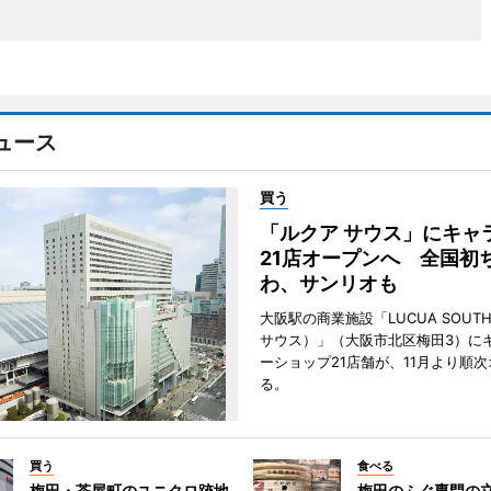
ュース
買う
「ルクア サウス」にキャ
21店オープンへ 全国初
わ、サンリオも
大阪駅の商業施設「LUCUA SOUT
サウス）」（大阪市北区梅田3）に
ーショップ21店舗が、11月より順
る。
買う
食べる
梅田・茶屋町のユニクロ跡地
梅田のふぐ専門の