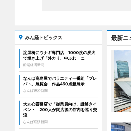
みん経トピックス
最新ニ
淀屋橋にウナギ専門店 1000度の炭火
で焼き上げ「外カリ、中ふわ」に
船場経済新聞
なんば高島屋でバラエティー番組「プレ
バト」展覧会 作品450点超展示
なんば経済新聞
大丸心斎橋店で「従業員向け」謎解きイ
ベント 200人が閉店後の館内を巡り交
流
なんば経済新聞