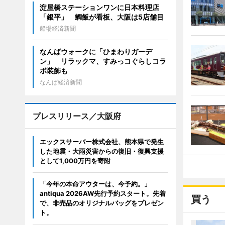
淀屋橋ステーションワンに日本料理店
「銀平」 鯛飯が看板、大阪は5店舗目
船場経済新聞
なんばウォークに「ひまわりガーデ
ン」 リラックマ、すみっコぐらしコラ
ボ装飾も
なんば経済新聞
プレスリリース／大阪府
エックスサーバー株式会社、熊本県で発生
した地震・大雨災害からの復旧・復興支援
として1,000万円を寄附
「今年の本命アウターは、今予約。」
antiqua 2026AW先行予約スタート。先着
買う
で、非売品のオリジナルバッグをプレゼン
ト。