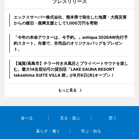
プレスリリース
エックスサーバー株式会社、熊本県で発生した地震・大雨災害
からの復旧・復興支援として1,000万円を寄附
「今年の本命アウターは、今予約。」antiqua 2026AW先行予
約スタート。先着で、非売品のオリジナルバッグをプレゼン
ト。
【滋賀/高島市】チラー付き水風呂とプライベートサウナを楽し
む。最大14名宿泊可の貸別荘「LAKE SAUNA RESORT
takashima SUITE VILLA 碧」が8月6日(木)オープン！
もっと見る
食べる
見る・遊ぶ
買う
暮らす・働く
学ぶ・知る