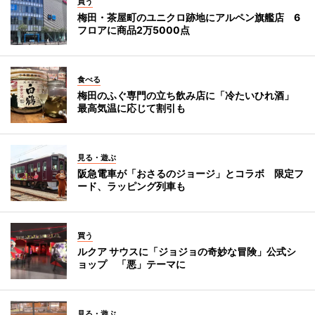
買う
梅田・茶屋町のユニクロ跡地にアルペン旗艦店 6
フロアに商品2万5000点
食べる
梅田のふぐ専門の立ち飲み店に「冷たいひれ酒」
最高気温に応じて割引も
見る・遊ぶ
阪急電車が「おさるのジョージ」とコラボ 限定フ
ード、ラッピング列車も
買う
ルクア サウスに「ジョジョの奇妙な冒険」公式シ
ョップ 「悪」テーマに
見る・遊ぶ