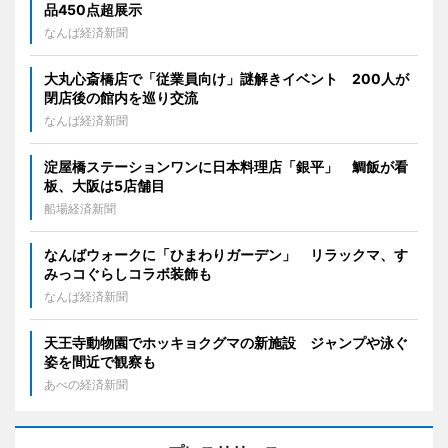
品450点超展示
なんば経済新聞
大丸心斎橋店で「従業員向け」謎解きイベント 200人が
閉店後の館内を巡り交流
なんば経済新聞
淀屋橋ステーションワンに日本料理店「銀平」 鯛飯が看
板、大阪は5店舗目
船場経済新聞
なんばウォークに「ひまわりガーデン」 リラックマ、す
みっコぐらしコラボ装飾も
なんば経済新聞
天王寺動物園でホッキョクグマの新施設 ジャンプや泳ぐ
姿を間近で観察も
あべの経済新聞