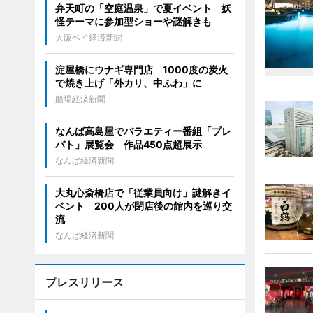
弁天町の「空庭温泉」で夏イベント 妖
怪テーマに参加型ショーや謎解きも
大阪ベイ経済新聞
淀屋橋にウナギ専門店 1000度の炭火
で焼き上げ「外カリ、中ふわ」に
船場経済新聞
なんば高島屋でバラエティー番組「プレ
バト」展覧会 作品450点超展示
なんば経済新聞
大丸心斎橋店で「従業員向け」謎解きイ
ベント 200人が閉店後の館内を巡り交
流
なんば経済新聞
プレスリリース