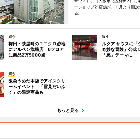
サウス）」（大阪市北区梅田3）に
ーショップ21店舗が、11月より順
る。
買う
買う
梅田・茶屋町のユニクロ跡地
ルクア サウスに「
にアルペン旗艦店 6フロア
奇妙な冒険」公式
に商品2万5000点
「悪」テーマに
買う
阪急うめだ本店でアイスクリ
ームイベント 「雪見だいふ
く」の限定商品も
もっと見る