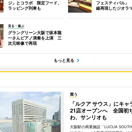
ジ」とコラボ 限定フード、
フェスティバル」
ラッピング列車も
線再現したジオラ
見る・遊ぶ
グラングリーン大阪で坂本龍
一さんピアノ演奏を上演 三
次元映像で再現
もっと見る
買う
「ルクア サウス」にキャ
21店オープンへ 全国初
わ、サンリオも
大阪駅の商業施設「LUCUA SOUT