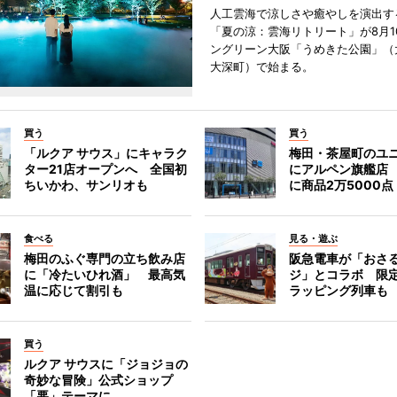
人工雲海で涼しさや癒やしを演出す
「夏の涼：雲海リトリート」が8月1
ングリーン大阪「うめきた公園」（
大深町）で始まる。
買う
買う
「ルクア サウス」にキャラク
梅田・茶屋町のユ
ター21店オープンへ 全国初
にアルペン旗艦店
ちいかわ、サンリオも
に商品2万5000点
食べる
見る・遊ぶ
梅田のふぐ専門の立ち飲み店
阪急電車が「おさ
に「冷たいひれ酒」 最高気
ジ」とコラボ 限
温に応じて割引も
ラッピング列車も
買う
ルクア サウスに「ジョジョの
奇妙な冒険」公式ショップ
「悪」テーマに