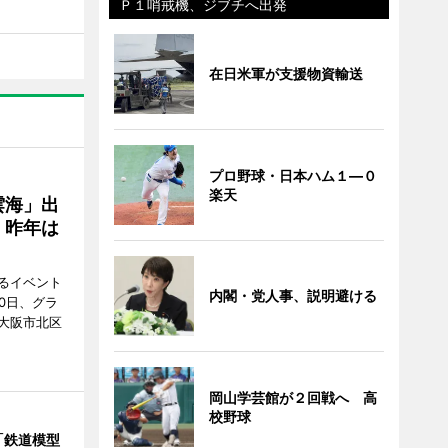
Ｐ１哨戒機、ジブチへ出発
在日米軍が支援物資輸送
プロ野球・日本ハム１―０
楽天
雲海」出
、昨年は
るイベント
内閣・党人事、説明避ける
0日、グラ
大阪市北区
岡山学芸館が２回戦へ 高
校野球
「鉄道模型