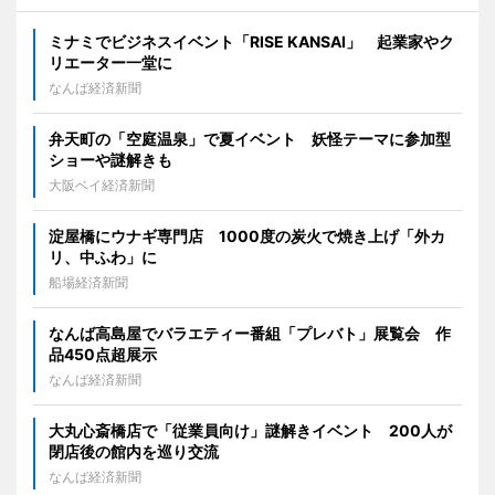
ミナミでビジネスイベント「RISE KANSAI」 起業家やク
リエーター一堂に
なんば経済新聞
弁天町の「空庭温泉」で夏イベント 妖怪テーマに参加型
ショーや謎解きも
大阪ベイ経済新聞
淀屋橋にウナギ専門店 1000度の炭火で焼き上げ「外カ
リ、中ふわ」に
船場経済新聞
なんば高島屋でバラエティー番組「プレバト」展覧会 作
品450点超展示
なんば経済新聞
大丸心斎橋店で「従業員向け」謎解きイベント 200人が
閉店後の館内を巡り交流
なんば経済新聞