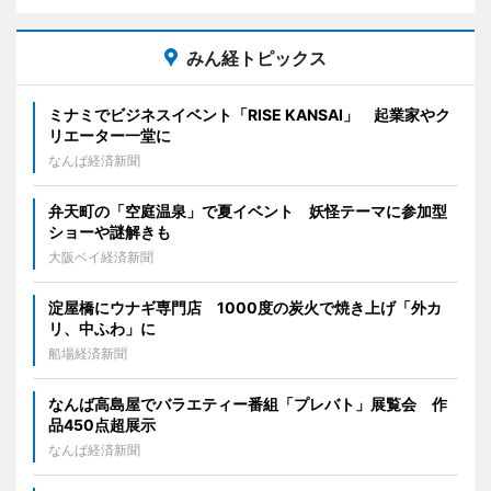
みん経トピックス
ミナミでビジネスイベント「RISE KANSAI」 起業家やク
リエーター一堂に
なんば経済新聞
弁天町の「空庭温泉」で夏イベント 妖怪テーマに参加型
ショーや謎解きも
大阪ベイ経済新聞
淀屋橋にウナギ専門店 1000度の炭火で焼き上げ「外カ
リ、中ふわ」に
船場経済新聞
なんば高島屋でバラエティー番組「プレバト」展覧会 作
品450点超展示
なんば経済新聞