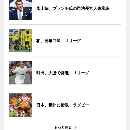
米上院、ブランチ氏の司法長官人事承認
柏、開幕白星 Ｊリーグ
町田、大勝で発進 Ｊリーグ
日本、豪州に惜敗 ラグビー
もっと見る