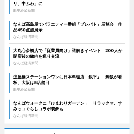
リ、中ふわ」に
船場経済新聞
なんば高島屋でバラエティー番組「プレバト」展覧会 作
品450点超展示
なんば経済新聞
大丸心斎橋店で「従業員向け」謎解きイベント 200人が
閉店後の館内を巡り交流
なんば経済新聞
淀屋橋ステーションワンに日本料理店「銀平」 鯛飯が看
板、大阪は5店舗目
船場経済新聞
なんばウォークに「ひまわりガーデン」 リラックマ、す
みっコぐらしコラボ装飾も
なんば経済新聞