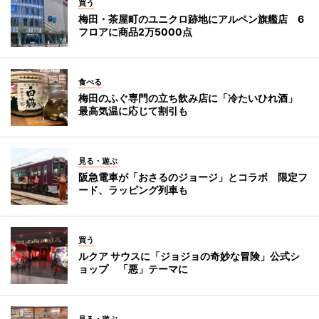
買う
梅田・茶屋町のユニクロ跡地にアルペン旗艦店 6
フロアに商品2万5000点
食べる
梅田のふぐ専門の立ち飲み店に「冷たいひれ酒」
最高気温に応じて割引も
見る・遊ぶ
阪急電車が「おさるのジョージ」とコラボ 限定フ
ード、ラッピング列車も
買う
ルクア サウスに「ジョジョの奇妙な冒険」公式シ
ョップ 「悪」テーマに
見る・遊ぶ