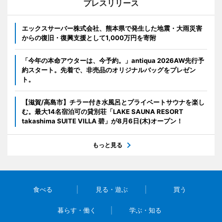
プレスリリース
エックスサーバー株式会社、熊本県で発生した地震・大雨災害
からの復旧・復興支援として1,000万円を寄附
「今年の本命アウターは、今予約。」antiqua 2026AW先行予
約スタート。先着で、非売品のオリジナルバッグをプレゼン
ト。
【滋賀/高島市】チラー付き水風呂とプライベートサウナを楽し
む。最大14名宿泊可の貸別荘「LAKE SAUNA RESORT
takashima SUITE VILLA 碧」が8月6日(木)オープン！
もっと見る
食べる
見る・遊ぶ
買う
暮らす・働く
学ぶ・知る