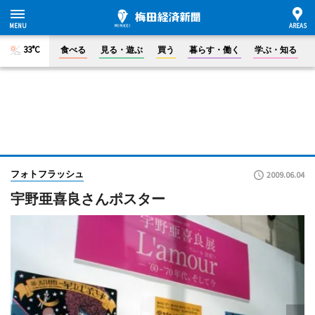
33°C
食べる
見る・遊ぶ
買う
暮らす・働く
学ぶ・知る
フォトフラッシュ
2009.06.04
宇野亜喜良さんポスター