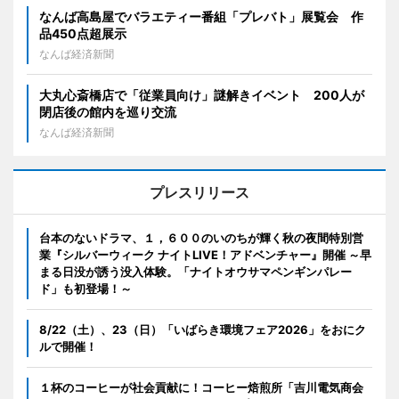
なんば高島屋でバラエティー番組「プレバト」展覧会 作
品450点超展示
なんば経済新聞
大丸心斎橋店で「従業員向け」謎解きイベント 200人が
閉店後の館内を巡り交流
なんば経済新聞
プレスリリース
台本のないドラマ、１，６００のいのちが輝く秋の夜間特別営
業『シルバーウィーク ナイトLIVE！アドベンチャー』開催 ～早
まる日没が誘う没入体験。「ナイトオウサマペンギンパレー
ド」も初登場！～
8/22（土）、23（日）「いばらき環境フェア2026」をおにク
ルで開催！
１杯のコーヒーが社会貢献に！コーヒー焙煎所「吉川電気商会