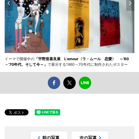
イーマで開催中の
「宇野亜喜良展 L’amour〈ラ・ムール 恋愛〉 ～’60
－‘70年代、そして今～」
で展示する1960～70年代に制作されたポスター
前の写真
次の写真