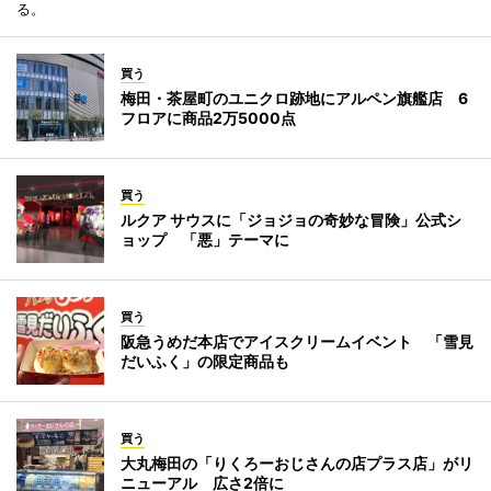
る。
買う
梅田・茶屋町のユニクロ跡地にアルペン旗艦店 6
フロアに商品2万5000点
買う
ルクア サウスに「ジョジョの奇妙な冒険」公式シ
ョップ 「悪」テーマに
買う
阪急うめだ本店でアイスクリームイベント 「雪見
だいふく」の限定商品も
買う
大丸梅田の「りくろーおじさんの店プラス店」がリ
ニューアル 広さ2倍に