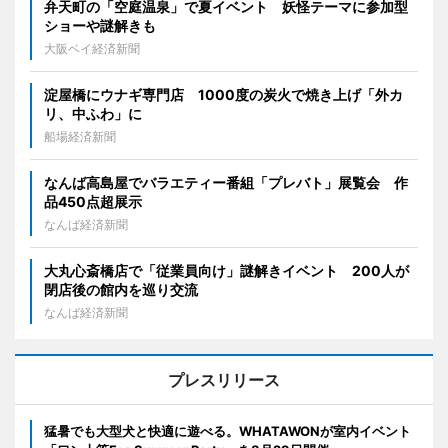
弁天町の「空庭温泉」で夏イベント 妖怪テーマに参加型
ショーや謎解きも
大阪ベイ経済新聞
淀屋橋にウナギ専門店 1000度の炭火で焼き上げ「外カ
リ、中ふわ」に
船場経済新聞
なんば高島屋でバラエティー番組「プレバト」展覧会 作
品450点超展示
なんば経済新聞
大丸心斎橋店で「従業員向け」謎解きイベント 200人が
閉店後の館内を巡り交流
なんば経済新聞
プレスリリース
猛暑でも大型犬と快適に遊べる。WHATAWONが室内イベント