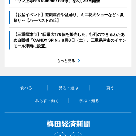
「ワン上等Fes Summer Party」を8月29日開催
【お盆イベント】遊戯屋台や盆踊り、ミニ花火ショーなど～夏
祭り～【ハーベストの丘】
【三重県津市】1日最大176個を販売した、行列のできるわたあ
め自販機「CANDY SPIN」8月8日（土）、三重県津市のイオン
モール津南に設置。
もっと見る
食べる
見る・遊ぶ
買う
暮らす・働く
学ぶ・知る