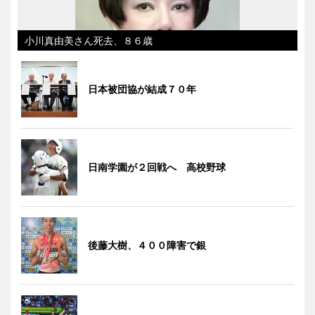
小川真由美さん死去、８６歳
日本被団協が結成７０年
日南学園が２回戦へ 高校野球
後藤大樹、４００障害で銀