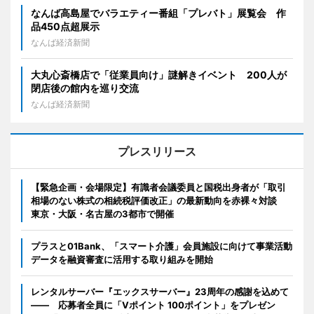
なんば高島屋でバラエティー番組「プレバト」展覧会 作
品450点超展示
なんば経済新聞
大丸心斎橋店で「従業員向け」謎解きイベント 200人が
閉店後の館内を巡り交流
なんば経済新聞
プレスリリース
【緊急企画・会場限定】有識者会議委員と国税出身者が「取引
相場のない株式の相続税評価改正」の最新動向を赤裸々対談
東京・大阪・名古屋の3都市で開催
プラスと01Bank、「スマート介護」会員施設に向けて事業活動
データを融資審査に活用する取り組みを開始
レンタルサーバー『エックスサーバー』23周年の感謝を込めて
―― 応募者全員に「Vポイント 100ポイント」をプレゼン