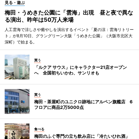
見る・遊ぶ
梅田・うめきた公園に「雲海」出現 昼と夜で異な
る演出、昨年は50万人来場
人工雲海で涼しさや癒やしを演出するイベント「夏の涼：雲海リトリー
ト」が8月10日、グラングリーン大阪「うめきた公園」（大阪市北区大
深町）で始まる。
買う
「ルクア サウス」にキャラクター21店オープン
へ 全国初ちいかわ、サンリオも
買う
梅田・茶屋町のユニクロ跡地にアルペン旗艦店 6
フロアに商品2万5000点
食べる
梅田のふぐ専門の立ち飲み店に「冷たいひれ酒」