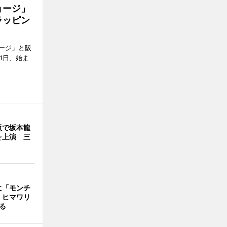
ョージ」
ラッピン
ージ」と阪
1日、始ま
阪で坂本龍
を上演 三
に「モンチ
 ヒマワリ
飾る