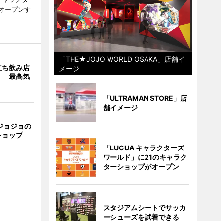
次オープンす
「THE★JOJO WORLD OSAKA」店舗イ
立ち飲み店
メージ
」 最高気
「ULTRAMAN STORE」店
舗イメージ
ジョジョの
ショップ
「LUCUA キャラクターズ
ワールド」に21のキャラク
ターショップがオープン
スタジアムシートでサッカ
ーシューズを試着できる