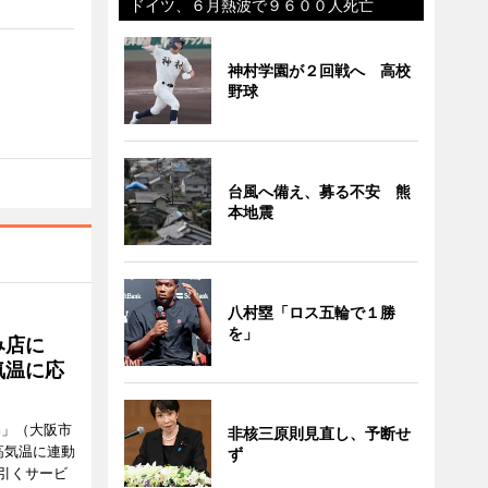
ドイツ、６月熱波で９６００人死亡
神村学園が２回戦へ 高校
野球
台風へ備え、募る不安 熊
本地震
八村塁「ロス五輪で１勝
を」
み店に
気温に応
郎」（大阪市
非核三原則見直し、予断せ
高気温に連動
ず
引くサービ