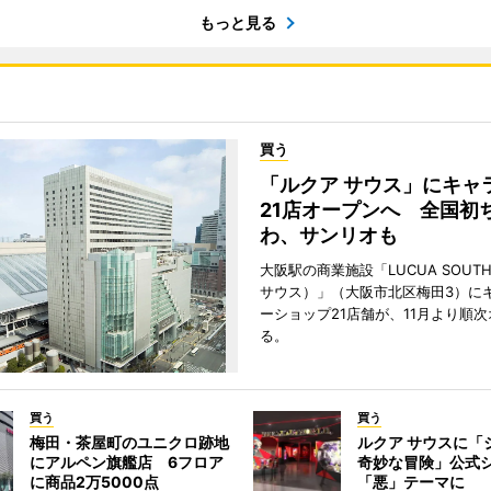
もっと見る
買う
「ルクア サウス」にキャ
21店オープンへ 全国初
わ、サンリオも
大阪駅の商業施設「LUCUA SOUT
サウス）」（大阪市北区梅田3）に
ーショップ21店舗が、11月より順
る。
買う
買う
梅田・茶屋町のユニクロ跡地
ルクア サウスに「
にアルペン旗艦店 6フロア
奇妙な冒険」公式
に商品2万5000点
「悪」テーマに