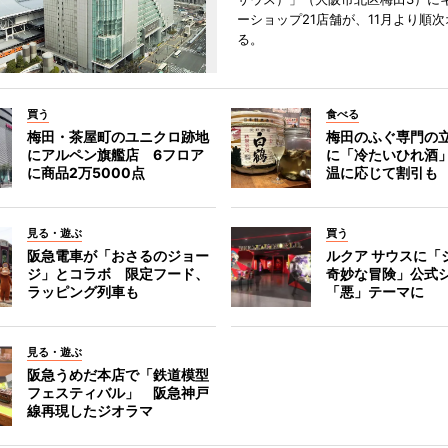
ーショップ21店舗が、11月より順
る。
買う
食べる
梅田・茶屋町のユニクロ跡地
梅田のふぐ専門の
にアルペン旗艦店 6フロア
に「冷たいひれ酒
に商品2万5000点
温に応じて割引も
見る・遊ぶ
買う
阪急電車が「おさるのジョー
ルクア サウスに「
ジ」とコラボ 限定フード、
奇妙な冒険」公式
ラッピング列車も
「悪」テーマに
見る・遊ぶ
阪急うめだ本店で「鉄道模型
フェスティバル」 阪急神戸
線再現したジオラマ