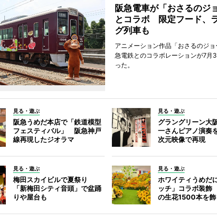
阪急電車が「おさるのジ
とコラボ 限定フード、
グ列車も
アニメーション作品「おさるのジョ
急電鉄とのコラボレーションが7月3
った。
見る・遊ぶ
見る・遊ぶ
阪急うめだ本店で「鉄道模型
グラングリーン大
フェスティバル」 阪急神戸
一さんピアノ演奏
線再現したジオラマ
次元映像で再現
見る・遊ぶ
見る・遊ぶ
梅田スカイビルで夏祭り
ホワイティうめだ
「新梅田シティ音頭」で盆踊
ッチ」コラボ装飾
りや屋台も
の生花1500本を