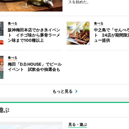
スを始めた。
食べる
食べる
阪神梅田本店でかき氷イベン
中之島で「せんべ
ト イチゴ味から豚骨ラーメ
ト 24店が期間限
ン味まで100種以上
ュー提供
食べる
梅田「D.D.HOUSE」でビール
イベント 試飲会や抽選会も
もっと見る
遊ぶ
見る・遊ぶ