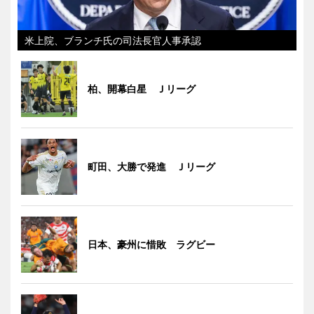
米上院、ブランチ氏の司法長官人事承認
柏、開幕白星 Ｊリーグ
町田、大勝で発進 Ｊリーグ
日本、豪州に惜敗 ラグビー