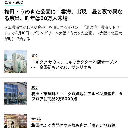
見る・遊ぶ
梅田・うめきた公園に「雲海」出現 昼と夜で異な
る演出、昨年は50万人来場
人工雲海で涼しさや癒やしを演出するイベント「夏の涼：雲海リトリー
ト」が8月10日、グラングリーン大阪「うめきた公園」（大阪市北区大
深町）で始まる。
買う
「ルクア サウス」にキャラクター21店オープン
へ 全国初ちいかわ、サンリオも
買う
梅田・茶屋町のユニクロ跡地にアルペン旗艦店 6
フロアに商品2万5000点
食べる
梅田のふぐ専門の立ち飲み店に「冷たいひれ酒」