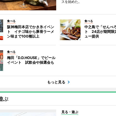
スを始めた。
食べる
食べる
阪神梅田本店でかき氷イベン
中之島で「せんべ
ト イチゴ味から豚骨ラーメ
ト 24店が期間限
ン味まで100種以上
ュー提供
食べる
梅田「D.D.HOUSE」でビール
イベント 試飲会や抽選会も
もっと見る
遊ぶ
見る・遊ぶ