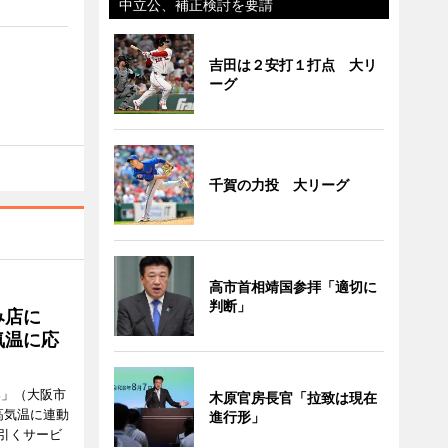
中立公、補正検討を要請
吉田は２安打１打点 大リ
ーグ
千賀の力投 大リーグ
高市首相靖国参拝「適切に
判断」
み店に
気温に応
郎」（大阪市
木原官房長官「拉致は現在
高気温に連動
進行形」
引くサービ