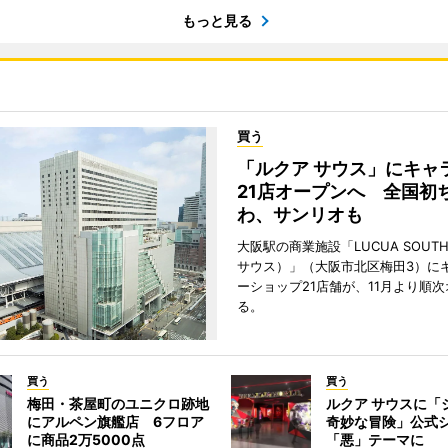
もっと見る
買う
「ルクア サウス」にキャ
21店オープンへ 全国初
わ、サンリオも
大阪駅の商業施設「LUCUA SOUT
サウス）」（大阪市北区梅田3）に
ーショップ21店舗が、11月より順
る。
買う
買う
梅田・茶屋町のユニクロ跡地
ルクア サウスに「
にアルペン旗艦店 6フロア
奇妙な冒険」公式
に商品2万5000点
「悪」テーマに