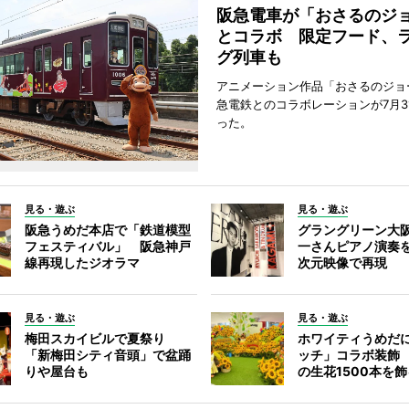
阪急電車が「おさるのジ
とコラボ 限定フード、
グ列車も
アニメーション作品「おさるのジョ
急電鉄とのコラボレーションが7月3
った。
見る・遊ぶ
見る・遊ぶ
阪急うめだ本店で「鉄道模型
グラングリーン大
フェスティバル」 阪急神戸
一さんピアノ演奏
線再現したジオラマ
次元映像で再現
見る・遊ぶ
見る・遊ぶ
梅田スカイビルで夏祭り
ホワイティうめだ
「新梅田シティ音頭」で盆踊
ッチ」コラボ装飾
りや屋台も
の生花1500本を