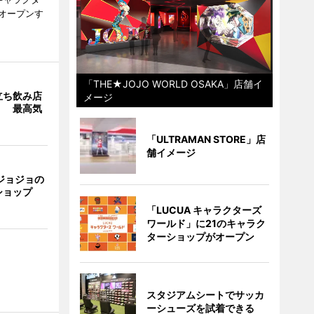
次オープンす
「THE★JOJO WORLD OSAKA」店舗イ
立ち飲み店
メージ
」 最高気
「ULTRAMAN STORE」店
舗イメージ
ジョジョの
ショップ
「LUCUA キャラクターズ
ワールド」に21のキャラク
ターショップがオープン
スタジアムシートでサッカ
ーシューズを試着できる