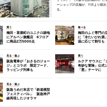
ーショップ21店舗が、11月より順
る。
買う
食べる
梅田・茶屋町のユニクロ跡地
梅田のふぐ専門の
にアルペン旗艦店 6フロア
に「冷たいひれ酒
に商品2万5000点
温に応じて割引も
見る・遊ぶ
買う
阪急電車が「おさるのジョー
ルクア サウスに「
ジ」とコラボ 限定フード、
奇妙な冒険」公式
ラッピング列車も
「悪」テーマに
見る・遊ぶ
阪急うめだ本店で「鉄道模型
フェスティバル」 阪急神戸
線再現したジオラマ