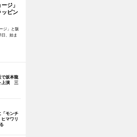
ョージ」
ラッピン
ージ」と阪
1日、始ま
阪で坂本龍
を上演 三
に「モンチ
 ヒマワリ
飾る