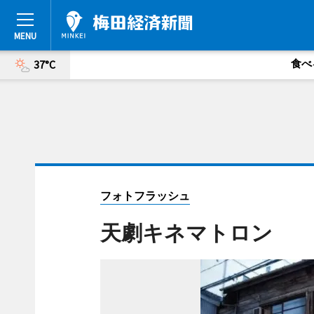
食べ
37°C
フォトフラッシュ
天劇キネマトロン