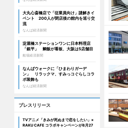
大丸心斎橋店で「従業員向け」謎解きイ
ベント 200人が閉店後の館内を巡り交
流
なんば経済新聞
淀屋橋ステーションワンに日本料理店
「銀平」 鯛飯が看板、大阪は5店舗目
船場経済新聞
なんばウォークに「ひまわりガーデ
ン」 リラックマ、すみっコぐらしコラ
ボ装飾も
なんば経済新聞
プレスリリース
TVアニメ「きみが死ぬまで恋をしたい」×
RAKU CAFE コラボキャンペーンが8月27