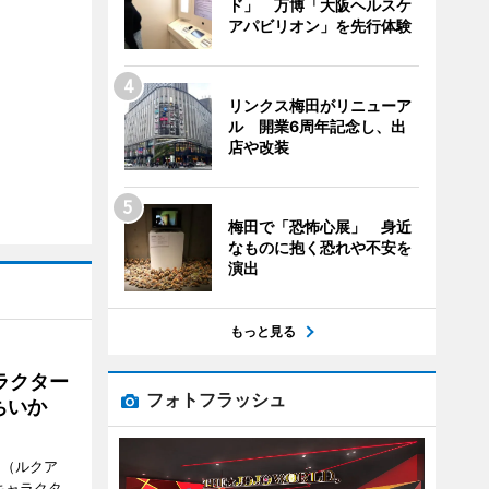
ド」 万博「大阪ヘルスケ
アパビリオン」を先行体験
リンクス梅田がリニューア
ル 開業6周年記念し、出
店や改装
梅田で「恐怖心展」 身近
なものに抱く恐れや不安を
演出
もっと見る
ラクター
フォトフラッシュ
ちいか
H（ルクア
キャラクタ