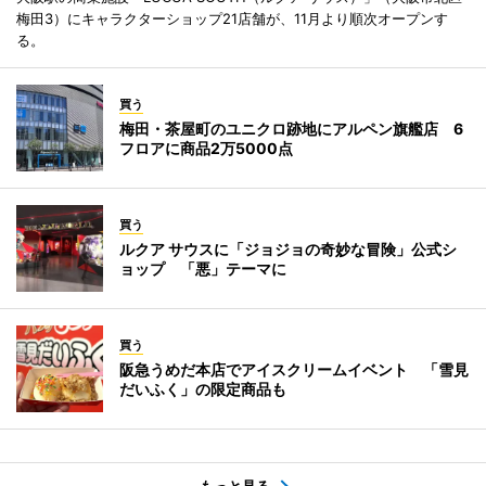
梅田3）にキャラクターショップ21店舗が、11月より順次オープンす
る。
買う
梅田・茶屋町のユニクロ跡地にアルペン旗艦店 6
フロアに商品2万5000点
買う
ルクア サウスに「ジョジョの奇妙な冒険」公式シ
ョップ 「悪」テーマに
買う
阪急うめだ本店でアイスクリームイベント 「雪見
だいふく」の限定商品も