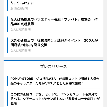
リ、中ふわ」に
船場経済新聞
なんば高島屋でバラエティー番組「プレバト」展覧会 作
品450点超展示
なんば経済新聞
大丸心斎橋店で「従業員向け」謎解きイベント 200人が
閉店後の館内を巡り交流
なんば経済新聞
プレスリリース
POP UP STORE「ジロリPLAZA」が梅田ロフトで開催！人気作
品のキャラクターたちが“ジロリ”とした目線で集結！
この秋の正解コーデを、セットで。パンツもスカートも気分で
選べる、シアーニット×サテンボトムの「秋映えコーデSET」が
登場