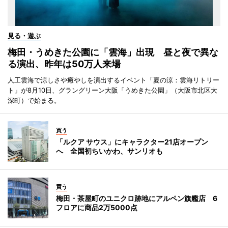
見る・遊ぶ
梅田・うめきた公園に「雲海」出現 昼と夜で異な
る演出、昨年は50万人来場
人工雲海で涼しさや癒やしを演出するイベント「夏の涼：雲海リトリー
ト」が8月10日、グラングリーン大阪「うめきた公園」（大阪市北区大
深町）で始まる。
買う
「ルクア サウス」にキャラクター21店オープン
へ 全国初ちいかわ、サンリオも
買う
梅田・茶屋町のユニクロ跡地にアルペン旗艦店 6
フロアに商品2万5000点