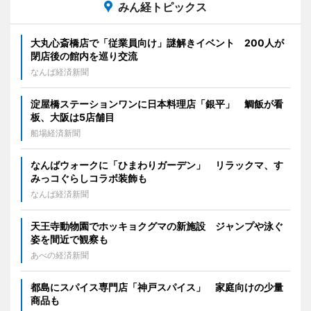
みん経トピックス
大丸心斎橋店で「従業員向け」謎解きイベント 200人が
閉店後の館内を巡り交流
なんば経済新聞
淀屋橋ステーションワンに日本料理店「銀平」 鯛飯が看
板、大阪は5店舗目
船場経済新聞
なんばウォークに「ひまわりガーデン」 リラックマ、す
みっコぐらしコラボ装飾も
なんば経済新聞
天王寺動物園でホッキョクグマの新施設 ジャンプや泳ぐ
姿を間近で観察も
あべの経済新聞
都島にスパイス専門店「神戸スパイス」 家庭向けの少量
商品も