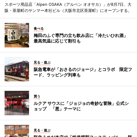
スポーツ用品店「Alpen OSAKA（アルペン オオサカ）」が8月7日、大
阪・茶屋町のヤンマー本社ビル（大阪市北区茶屋町）にオープンする。
食べる
梅田のふぐ専門の立ち飲み店に「冷たいひれ酒」
最高気温に応じて割引も
見る・遊ぶ
阪急電車が「おさるのジョージ」とコラボ 限定フ
ード、ラッピング列車も
買う
ルクア サウスに「ジョジョの奇妙な冒険」公式シ
ョップ 「悪」テーマに
見る・遊ぶ