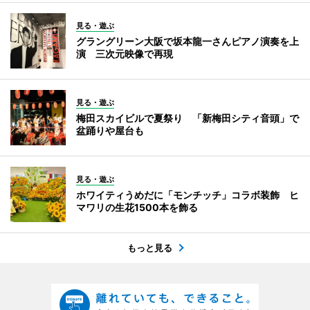
見る・遊ぶ
グラングリーン大阪で坂本龍一さんピアノ演奏を上
演 三次元映像で再現
見る・遊ぶ
梅田スカイビルで夏祭り 「新梅田シティ音頭」で
盆踊りや屋台も
見る・遊ぶ
ホワイティうめだに「モンチッチ」コラボ装飾 ヒ
マワリの生花1500本を飾る
もっと見る