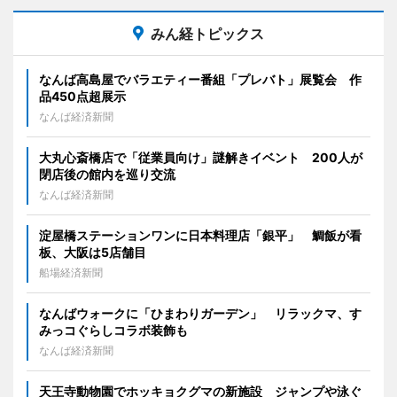
みん経トピックス
なんば高島屋でバラエティー番組「プレバト」展覧会 作
品450点超展示
なんば経済新聞
大丸心斎橋店で「従業員向け」謎解きイベント 200人が
閉店後の館内を巡り交流
なんば経済新聞
淀屋橋ステーションワンに日本料理店「銀平」 鯛飯が看
板、大阪は5店舗目
船場経済新聞
なんばウォークに「ひまわりガーデン」 リラックマ、す
みっコぐらしコラボ装飾も
なんば経済新聞
天王寺動物園でホッキョクグマの新施設 ジャンプや泳ぐ