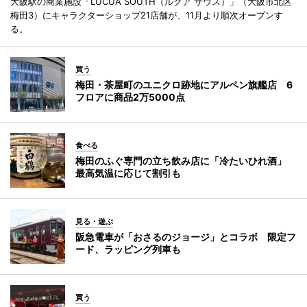
大阪駅の商業施設「LUCUA SOUTH（ルクア サウス）」（大阪市北区
梅田3）にキャラクターショップ21店舗が、11月より順次オープンす
る。
買う
梅田・茶屋町のユニクロ跡地にアルペン旗艦店 6
フロアに商品2万5000点
食べる
梅田のふぐ専門の立ち飲み店に「冷たいひれ酒」
最高気温に応じて割引も
見る・遊ぶ
阪急電車が「おさるのジョージ」とコラボ 限定フ
ード、ラッピング列車も
買う