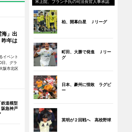
米上院、ブランチ氏の司法長官人事承認
柏、開幕白星 Ｊリーグ
雲海」出
、昨年は
町田、大勝で発進 Ｊリー
るイベント
グ
0日、グラ
大阪市北区
日本、豪州に惜敗 ラグビ
ー
「鉄道模型
 阪急神戸
マ
英明が２回戦へ 高校野球