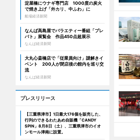
淀屋橋にウナギ専門店 1000度の炭火
で焼き上げ「外カリ、中ふわ」に
船場経済新聞
なんば高島屋でバラエティー番組「プレ
バト」展覧会 作品450点超展示
なんば経済新聞
大丸心斎橋店で「従業員向け」謎解きイ
ベント 200人が閉店後の館内を巡り交
流
なんば経済新聞
プレスリリース
【三重県津市】1日最大176個を販売した、
行列のできるわたあめ自販機「CANDY
SPIN」8月8日（土）、三重県津市のイオ
ンモール津南に設置。