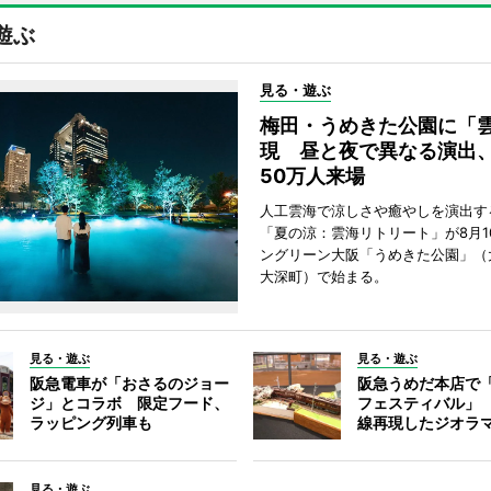
遊ぶ
見る・遊ぶ
梅田・うめきた公園に「
現 昼と夜で異なる演出
50万人来場
人工雲海で涼しさや癒やしを演出す
「夏の涼：雲海リトリート」が8月1
ングリーン大阪「うめきた公園」（
大深町）で始まる。
見る・遊ぶ
見る・遊ぶ
阪急電車が「おさるのジョー
阪急うめだ本店で
ジ」とコラボ 限定フード、
フェスティバル」
ラッピング列車も
線再現したジオラ
見る・遊ぶ