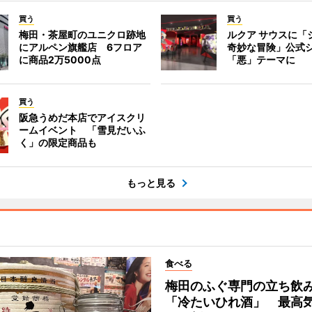
買う
買う
梅田・茶屋町のユニクロ跡地
ルクア サウスに「
にアルペン旗艦店 6フロア
奇妙な冒険」公式
に商品2万5000点
「悪」テーマに
買う
阪急うめだ本店でアイスクリ
ームイベント 「雪見だいふ
く」の限定商品も
もっと見る
食べる
梅田のふぐ専門の立ち飲
「冷たいひれ酒」 最高