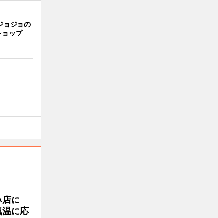
ジョジョの
ショップ
み店に
気温に応