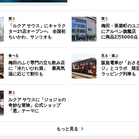
買う
買う
「ルクア サウス」にキャラク
梅田・茶屋町のユ
ター21店オープンへ 全国初
にアルペン旗艦店
ちいかわ、サンリオも
に商品2万5000点
食べる
見る・遊ぶ
梅田のふぐ専門の立ち飲み店
阪急電車が「おさ
に「冷たいひれ酒」 最高気
ジ」とコラボ 限
温に応じて割引も
ラッピング列車も
買う
ルクア サウスに「ジョジョの
奇妙な冒険」公式ショップ
「悪」テーマに
もっと見る