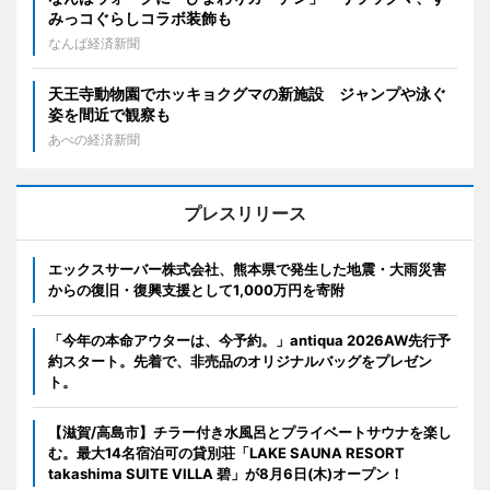
みっコぐらしコラボ装飾も
なんば経済新聞
天王寺動物園でホッキョクグマの新施設 ジャンプや泳ぐ
姿を間近で観察も
あべの経済新聞
プレスリリース
エックスサーバー株式会社、熊本県で発生した地震・大雨災害
からの復旧・復興支援として1,000万円を寄附
「今年の本命アウターは、今予約。」antiqua 2026AW先行予
約スタート。先着で、非売品のオリジナルバッグをプレゼン
ト。
【滋賀/高島市】チラー付き水風呂とプライベートサウナを楽し
む。最大14名宿泊可の貸別荘「LAKE SAUNA RESORT
takashima SUITE VILLA 碧」が8月6日(木)オープン！