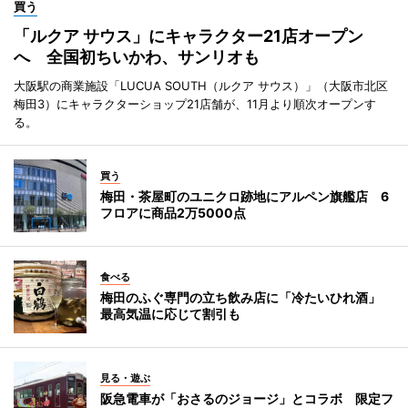
買う
「ルクア サウス」にキャラクター21店オープン
へ 全国初ちいかわ、サンリオも
大阪駅の商業施設「LUCUA SOUTH（ルクア サウス）」（大阪市北区
梅田3）にキャラクターショップ21店舗が、11月より順次オープンす
る。
買う
梅田・茶屋町のユニクロ跡地にアルペン旗艦店 6
フロアに商品2万5000点
食べる
梅田のふぐ専門の立ち飲み店に「冷たいひれ酒」
最高気温に応じて割引も
見る・遊ぶ
阪急電車が「おさるのジョージ」とコラボ 限定フ