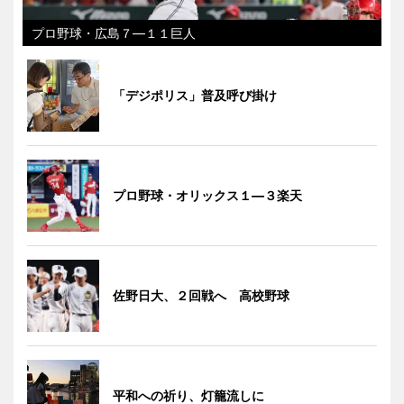
プロ野球・広島７―１１巨人
「デジポリス」普及呼び掛け
プロ野球・オリックス１―３楽天
佐野日大、２回戦へ 高校野球
平和への祈り、灯籠流しに