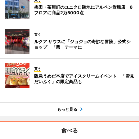
買う
梅田・茶屋町のユニクロ跡地にアルペン旗艦店 6
フロアに商品2万5000点
買う
ルクア サウスに「ジョジョの奇妙な冒険」公式シ
ョップ 「悪」テーマに
買う
阪急うめだ本店でアイスクリームイベント 「雪見
だいふく」の限定商品も
もっと見る
食べる