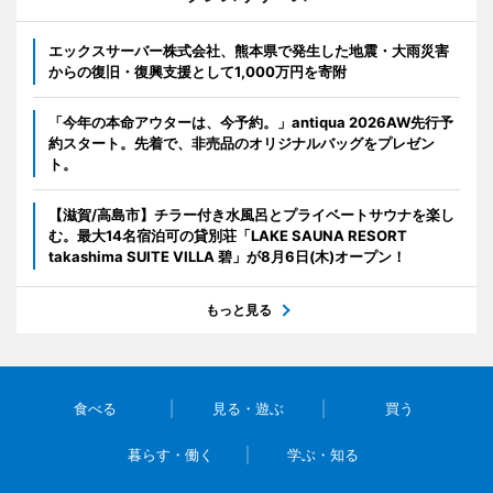
エックスサーバー株式会社、熊本県で発生した地震・大雨災害
からの復旧・復興支援として1,000万円を寄附
「今年の本命アウターは、今予約。」antiqua 2026AW先行予
約スタート。先着で、非売品のオリジナルバッグをプレゼン
ト。
【滋賀/高島市】チラー付き水風呂とプライベートサウナを楽し
む。最大14名宿泊可の貸別荘「LAKE SAUNA RESORT
takashima SUITE VILLA 碧」が8月6日(木)オープン！
もっと見る
食べる
見る・遊ぶ
買う
暮らす・働く
学ぶ・知る