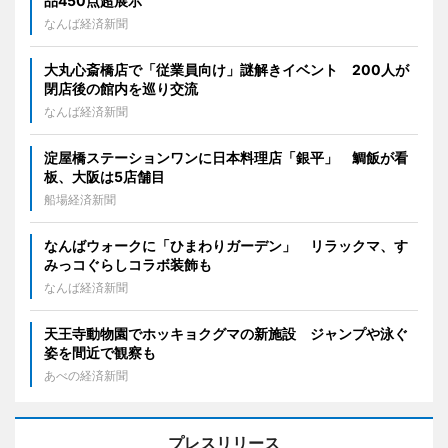
品450点超展示
なんば経済新聞
大丸心斎橋店で「従業員向け」謎解きイベント 200人が
閉店後の館内を巡り交流
なんば経済新聞
淀屋橋ステーションワンに日本料理店「銀平」 鯛飯が看
板、大阪は5店舗目
船場経済新聞
なんばウォークに「ひまわりガーデン」 リラックマ、す
みっコぐらしコラボ装飾も
なんば経済新聞
天王寺動物園でホッキョクグマの新施設 ジャンプや泳ぐ
姿を間近で観察も
あべの経済新聞
プレスリリース