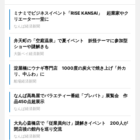
ミナミでビジネスイベント「RISE KANSAI」 起業家やク
リエーター一堂に
なんば経済新聞
弁天町の「空庭温泉」で夏イベント 妖怪テーマに参加型
ショーや謎解きも
大阪ベイ経済新聞
淀屋橋にウナギ専門店 1000度の炭火で焼き上げ「外カ
リ、中ふわ」に
船場経済新聞
なんば高島屋でバラエティー番組「プレバト」展覧会 作
品450点超展示
なんば経済新聞
大丸心斎橋店で「従業員向け」謎解きイベント 200人が
閉店後の館内を巡り交流
なんば経済新聞