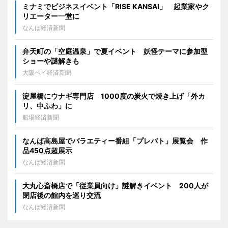
ミナミでビジネスイベント「RISE KANSAI」 起業家やク
リエーター一堂に
なんば経済新聞
弁天町の「空庭温泉」で夏イベント 妖怪テーマに参加型
ショーや謎解きも
大阪ベイ経済新聞
淀屋橋にウナギ専門店 1000度の炭火で焼き上げ「外カ
リ、中ふわ」に
船場経済新聞
なんば高島屋でバラエティー番組「プレバト」展覧会 作
品450点超展示
なんば経済新聞
大丸心斎橋店で「従業員向け」謎解きイベント 200人が
閉店後の館内を巡り交流
なんば経済新聞