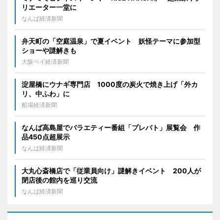
リエーター一堂に
なんば経済新聞
弁天町の「空庭温泉」で夏イベント 妖怪テーマに参加型
ショーや謎解きも
大阪ベイ経済新聞
淀屋橋にウナギ専門店 1000度の炭火で焼き上げ「外カ
リ、中ふわ」に
船場経済新聞
なんば高島屋でバラエティー番組「プレバト」展覧会 作
品450点超展示
なんば経済新聞
大丸心斎橋店で「従業員向け」謎解きイベント 200人が
閉店後の館内を巡り交流
なんば経済新聞