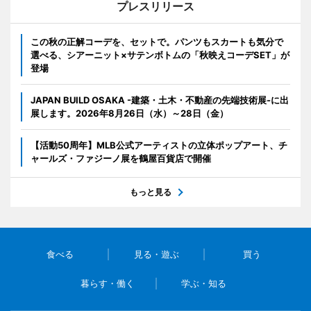
プレスリリース
この秋の正解コーデを、セットで。パンツもスカートも気分で
選べる、シアーニット×サテンボトムの「秋映えコーデSET」が
登場
JAPAN BUILD OSAKA -建築・土木・不動産の先端技術展-に出
展します。2026年8月26日（水）～28日（金）
【活動50周年】MLB公式アーティストの立体ポップアート、チ
ャールズ・ファジーノ展を鶴屋百貨店で開催
もっと見る
食べる
見る・遊ぶ
買う
暮らす・働く
学ぶ・知る