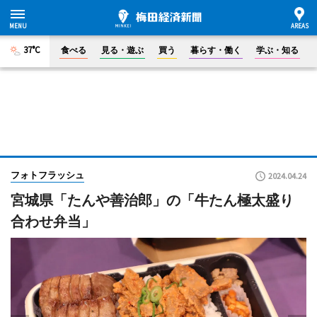
37°C
食べる
見る・遊ぶ
買う
暮らす・働く
学ぶ・知る
フォトフラッシュ
2024.04.24
宮城県「たんや善治郎」の「牛たん極太盛り
合わせ弁当」