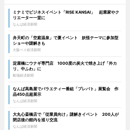
ミナミでビジネスイベント「RISE KANSAI」 起業家やク
リエーター一堂に
なんば経済新聞
弁天町の「空庭温泉」で夏イベント 妖怪テーマに参加型
ショーや謎解きも
大阪ベイ経済新聞
淀屋橋にウナギ専門店 1000度の炭火で焼き上げ「外カ
リ、中ふわ」に
船場経済新聞
なんば高島屋でバラエティー番組「プレバト」展覧会 作
品450点超展示
なんば経済新聞
大丸心斎橋店で「従業員向け」謎解きイベント 200人が
閉店後の館内を巡り交流
なんば経済新聞