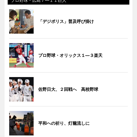
プロ野球・広島７―１１巨人
「デジポリス」普及呼び掛け
プロ野球・オリックス１―３楽天
佐野日大、２回戦へ 高校野球
平和への祈り、灯籠流しに