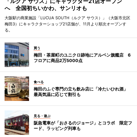
「ルクア サウス」にキャラクター21店オープン
へ 全国初ちいかわ、サンリオも
大阪駅の商業施設「LUCUA SOUTH（ルクア サウス）」（大阪市北区
梅田3）にキャラクターショップ21店舗が、11月より順次オープンす
る。
買う
梅田・茶屋町のユニクロ跡地にアルペン旗艦店 6
フロアに商品2万5000点
食べる
梅田のふぐ専門の立ち飲み店に「冷たいひれ酒」
最高気温に応じて割引も
見る・遊ぶ
阪急電車が「おさるのジョージ」とコラボ 限定フ
ード、ラッピング列車も