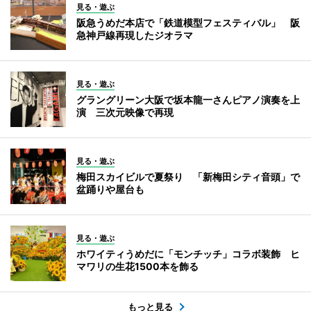
見る・遊ぶ
阪急うめだ本店で「鉄道模型フェスティバル」 阪
急神戸線再現したジオラマ
見る・遊ぶ
グラングリーン大阪で坂本龍一さんピアノ演奏を上
演 三次元映像で再現
見る・遊ぶ
梅田スカイビルで夏祭り 「新梅田シティ音頭」で
盆踊りや屋台も
見る・遊ぶ
ホワイティうめだに「モンチッチ」コラボ装飾 ヒ
マワリの生花1500本を飾る
もっと見る