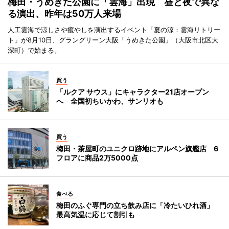
梅田・うめきた公園に「雲海」出現 昼と夜で異な
る演出、昨年は50万人来場
人工雲海で涼しさや癒やしを演出するイベント「夏の涼：雲海リトリー
ト」が8月10日、グラングリーン大阪「うめきた公園」（大阪市北区大
深町）で始まる。
買う
「ルクア サウス」にキャラクター21店オープン
へ 全国初ちいかわ、サンリオも
買う
梅田・茶屋町のユニクロ跡地にアルペン旗艦店 6
フロアに商品2万5000点
食べる
梅田のふぐ専門の立ち飲み店に「冷たいひれ酒」
最高気温に応じて割引も