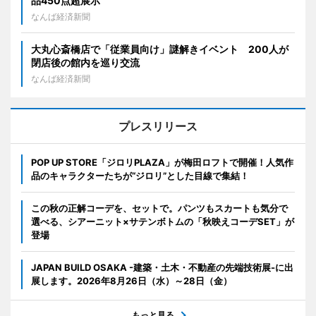
品450点超展示
なんば経済新聞
大丸心斎橋店で「従業員向け」謎解きイベント 200人が
閉店後の館内を巡り交流
なんば経済新聞
プレスリリース
POP UP STORE「ジロリPLAZA」が梅田ロフトで開催！人気作
品のキャラクターたちが“ジロリ”とした目線で集結！
この秋の正解コーデを、セットで。パンツもスカートも気分で
選べる、シアーニット×サテンボトムの「秋映えコーデSET」が
登場
JAPAN BUILD OSAKA -建築・土木・不動産の先端技術展-に出
展します。2026年8月26日（水）～28日（金）
もっと見る