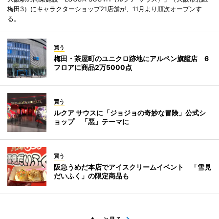
梅田3）にキャラクターショップ21店舗が、11月より順次オープンす
る。
買う
梅田・茶屋町のユニクロ跡地にアルペン旗艦店 6
フロアに商品2万5000点
買う
ルクア サウスに「ジョジョの奇妙な冒険」公式シ
ョップ 「悪」テーマに
買う
阪急うめだ本店でアイスクリームイベント 「雪見
だいふく」の限定商品も