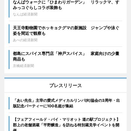
なんばウォークに「ひまわりガーデン」 リラックマ、す
みっコぐらしコラボ装飾も
なんば経済新聞
天王寺動物園でホッキョクグマの新施設 ジャンプや泳ぐ
姿を間近で観察も
あべの経済新聞
都島にスパイス専門店「神戸スパイス」 家庭向けの少量
商品も
京橋経済新聞
プレスリリース
「あい先生」主宰の愛式メディカルリンパ(R)協会の3周年・出
版記念パーティーに100名超が集結
【フェアフィールド・バイ・マリオット 道の駅プロジェクト】
郡上の老舗酒蔵「平野醸造」を訪ねる特別蔵見学イベントを開
催