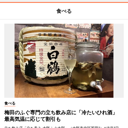
食べる
食べる
梅田のふぐ専門の立ち飲み店に「冷たいひれ酒」
最高気温に応じて割引も
立ち飲み店「立ち呑み 大阪ふぐ太郎」（大阪市北区芝田1）が8月1日、