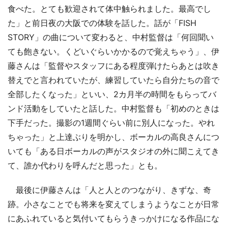
食べた。とても歓迎されて体中触られました。最高でし
た」と前日夜の大阪での体験を話した。話が「FISH
STORY」の曲について変わると、中村監督は「何回聞い
ても飽きない。くどいぐらいかかるので覚えちゃう」、伊
藤さんは「監督やスタッフにある程度弾けたらあとは吹き
替えでと言われていたが、練習していたら自分たちの音で
全部したくなった」といい、2カ月半の時間をもらってバ
ンド活動をしていたと話した。中村監督も「初めのときは
下手だった。撮影の1週間ぐらい前に別人になった。やれ
ちゃった」と上達ぶりを明かし、ボーカルの高良さんにつ
いても「ある日ボーカルの声がスタジオの外に聞こえてき
て、誰か代わりを呼んだと思った」とも。
最後に伊藤さんは「人と人とのつながり、きずな、奇
跡。小さなことでも将来を変えてしまうようなことが日常
にあふれていると気付いてもらうきっかけになる作品にな