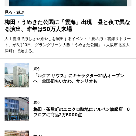
見る・遊ぶ
梅田・うめきた公園に「雲海」出現 昼と夜で異な
る演出、昨年は50万人来場
人工雲海で涼しさや癒やしを演出するイベント「夏の涼：雲海リトリー
ト」が8月10日、グラングリーン大阪「うめきた公園」（大阪市北区大
深町）で始まる。
買う
「ルクア サウス」にキャラクター21店オープン
へ 全国初ちいかわ、サンリオも
買う
梅田・茶屋町のユニクロ跡地にアルペン旗艦店 6
フロアに商品2万5000点
食べる