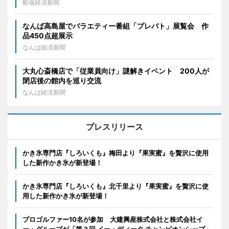
船場経済新聞
なんば高島屋でバラエティー番組「プレバト」展覧会 作
品450点超展示
なんば経済新聞
大丸心斎橋店で「従業員向け」謎解きイベント 200人が
閉店後の館内を巡り交流
なんば経済新聞
プレスリリース
かき氷専門店『しろいくも』梅田より『果実蜜』を贅沢に使用
した新作かき氷が新登場！
かき氷専門店『しろいくも』北千里より『果実蜜』を贅沢に使
用した新作かき氷が新登場！
プロゴルファー10名が参加 大建興産株式会社と株式会社イ
ー・グルーブが「第３回 イー・ディータ チャンピオンシップ」