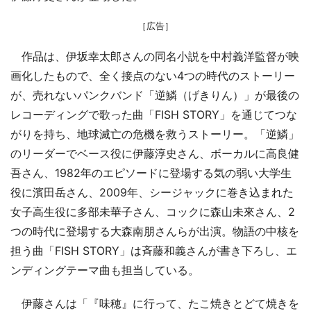
［広告］
作品は、伊坂幸太郎さんの同名小説を中村義洋監督が映
画化したもので、全く接点のない4つの時代のストーリー
が、売れないパンクバンド「逆鱗（げきりん）」が最後の
レコーディングで歌った曲「FISH STORY」を通じてつな
がりを持ち、地球滅亡の危機を救うストーリー。「逆鱗」
のリーダーでベース役に伊藤淳史さん、ボーカルに高良健
吾さん、1982年のエピソードに登場する気の弱い大学生
役に濱田岳さん、2009年、シージャックに巻き込まれた
女子高生役に多部未華子さん、コックに森山未來さん、2
つの時代に登場する大森南朋さんらが出演。物語の中核を
担う曲「FISH STORY」は斉藤和義さんが書き下ろし、エ
ンディングテーマ曲も担当している。
伊藤さんは「『味穂』に行って、たこ焼きとどて焼きを