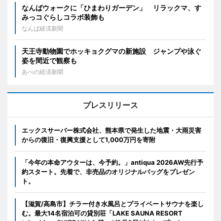
なんばウォークに「ひまわりガーデン」 リラックマ、す
みっコぐらしコラボ装飾も
なんば経済新聞
天王寺動物園でホッキョクグマの新施設 ジャンプや泳ぐ
姿を間近で観察も
あべの経済新聞
プレスリリース
エックスサーバー株式会社、熊本県で発生した地震・大雨災害
からの復旧・復興支援として1,000万円を寄附
「今年の本命アウターは、今予約。」antiqua 2026AW先行予
約スタート。先着で、非売品のオリジナルバッグをプレゼン
ト。
【滋賀/高島市】チラー付き水風呂とプライベートサウナを楽し
む。最大14名宿泊可の貸別荘「LAKE SAUNA RESORT