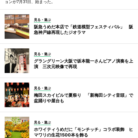
ョンが7月31日、始まった。
見る・遊ぶ
阪急うめだ本店で「鉄道模型フェスティバル」 阪
急神戸線再現したジオラマ
見る・遊ぶ
グラングリーン大阪で坂本龍一さんピアノ演奏を上
演 三次元映像で再現
見る・遊ぶ
梅田スカイビルで夏祭り 「新梅田シティ音頭」で
盆踊りや屋台も
見る・遊ぶ
ホワイティうめだに「モンチッチ」コラボ装飾 ヒ
マワリの生花1500本を飾る