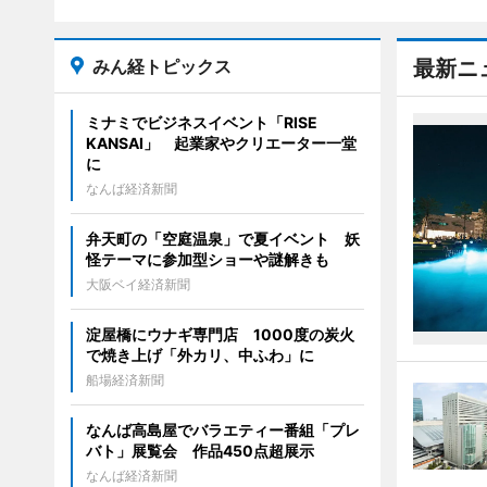
みん経トピックス
最新ニ
ミナミでビジネスイベント「RISE
KANSAI」 起業家やクリエーター一堂
に
なんば経済新聞
弁天町の「空庭温泉」で夏イベント 妖
怪テーマに参加型ショーや謎解きも
大阪ベイ経済新聞
淀屋橋にウナギ専門店 1000度の炭火
で焼き上げ「外カリ、中ふわ」に
船場経済新聞
なんば高島屋でバラエティー番組「プレ
バト」展覧会 作品450点超展示
なんば経済新聞