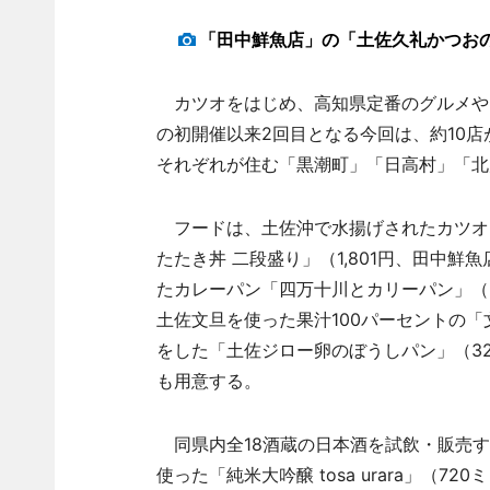
「田中鮮魚店」の「土佐久礼かつおの
カツオをはじめ、高知県定番のグルメや
の初開催以来2回目となる今回は、約10
それぞれが住む「黒潮町」「日高村」「北
フードは、土佐沖で水揚げされたカツオを
たたき丼 二段盛り」（1,801円、田中鮮
たカレーパン「四万十川とカリーパン」（
土佐文旦を使った果汁100パーセントの「文
をした「土佐ジロー卵のぼうしパン」（32
も用意する。
同県内全18酒蔵の日本酒を試飲・販売す
使った「純米大吟醸 tosa urara」（