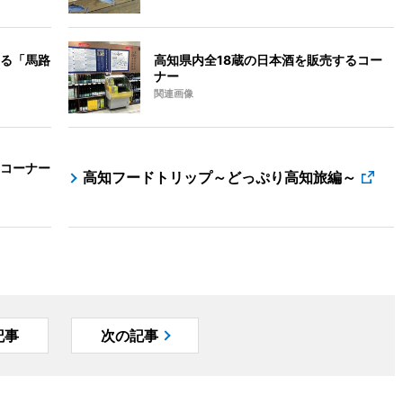
る「馬路
高知県内全18蔵の日本酒を販売するコー
ナー
関連画像
コーナー
高知フードトリップ～どっぷり高知旅編～
記事
次の記事