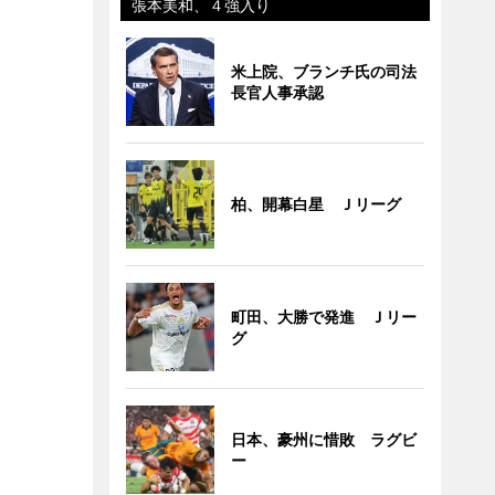
張本美和、４強入り
米上院、ブランチ氏の司法
長官人事承認
柏、開幕白星 Ｊリーグ
町田、大勝で発進 Ｊリー
グ
日本、豪州に惜敗 ラグビ
ー