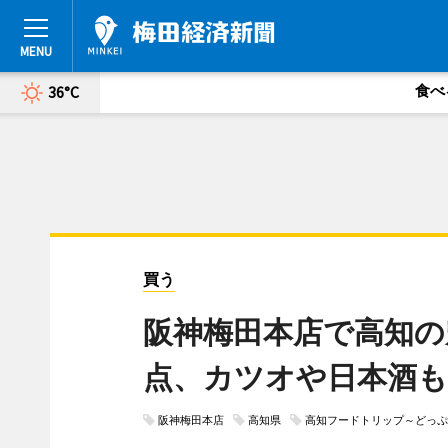
食べ
36°C
買う
阪神梅田本店で高知の
点、カツオや日本酒も
阪神梅田本店
高知県
高知フードトリップ～どっぷ