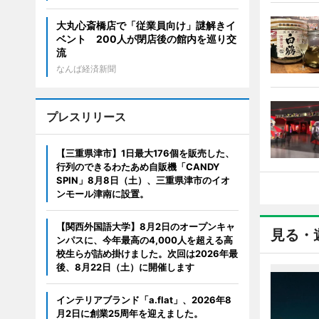
大丸心斎橋店で「従業員向け」謎解きイ
ベント 200人が閉店後の館内を巡り交
流
なんば経済新聞
プレスリリース
【三重県津市】1日最大176個を販売した、
行列のできるわたあめ自販機「CANDY
SPIN」8月8日（土）、三重県津市のイオ
ンモール津南に設置。
【関西外国語大学】8月2日のオープンキャ
見る・
ンパスに、今年最高の4,000人を超える高
校生らが詰め掛けました。次回は2026年最
後、8月22日（土）に開催します
インテリアブランド「a.flat」、2026年8
月2日に創業25周年を迎えました。