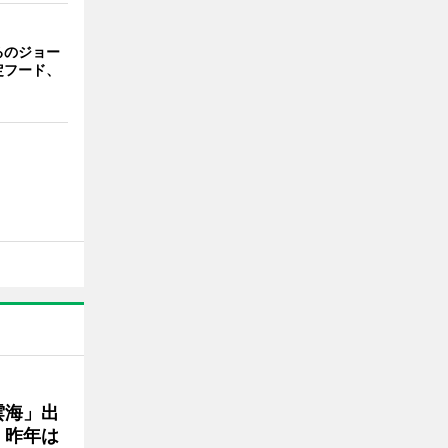
るのジョー
定フード、
雲海」出
、昨年は