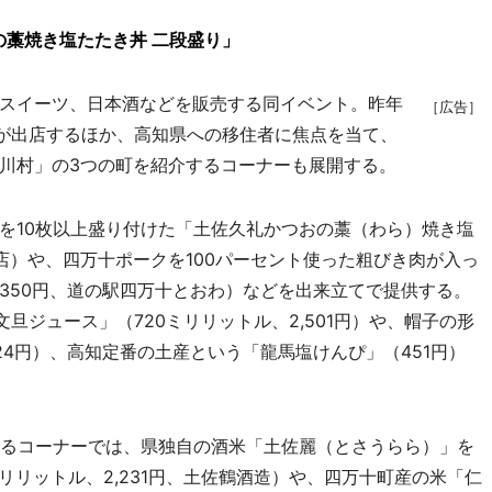
藁焼き塩たたき丼 二段盛り」
スイーツ、日本酒などを販売する同イベント。昨年
［広告］
店が出店するほか、高知県への移住者に焦点を当て、
川村」の3つの町を紹介するコーナーも展開する。
10枚以上盛り付けた「土佐久礼かつおの藁（わら）焼き塩
魚店）や、四万十ポークを100パーセント使った粗びき肉が入っ
350円、道の駅四万十とおわ）などを出来立てで提供する。
旦ジュース」（720ミリリットル、2,501円）や、帽子の形
4円）、高知定番の土産という「龍馬塩けんぴ」（451円）
るコーナーでは、県独自の酒米「土佐麗（とさうらら）」を
720ミリリットル、2,231円、土佐鶴酒造）や、四万十町産の米「仁