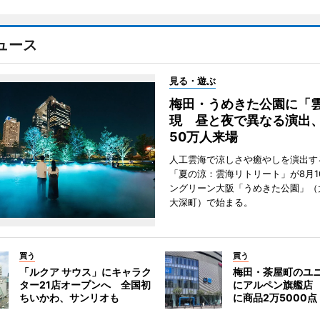
ュース
見る・遊ぶ
梅田・うめきた公園に「
現 昼と夜で異なる演出
50万人来場
人工雲海で涼しさや癒やしを演出す
「夏の涼：雲海リトリート」が8月1
ングリーン大阪「うめきた公園」（
大深町）で始まる。
買う
買う
「ルクア サウス」にキャラク
梅田・茶屋町のユ
ター21店オープンへ 全国初
にアルペン旗艦店
ちいかわ、サンリオも
に商品2万5000点