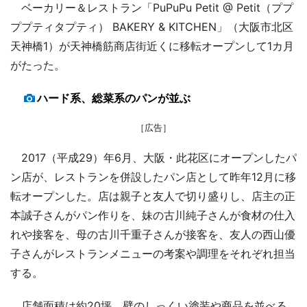
ベーカリー＆レストラン「PuPuPu Petit @ Petit（ププ
ププティタプティ） BAKERY & KITCHEN」（大阪市北区
天神橋1）が天神橋筋商店街近くに移転オープンして1カ月
がたった。
ハード系、総菜系のパンが並ぶ
［広告］
2017（平成29）年6月、大阪・此花区にオープンしたパ
ン店が、レストランを併設したパン店として昨年12月に移
転オープンした。店は親子と友人で切り盛りし、店主の正
本誠子さんがパン作りを、妹の古川純子さんが食材の仕入
れや接客を、母の古川千重子さんが接客を、友人の西山優
子さんがレストランメニューの考案や調理をそれぞれ担当
する。
店舗面積は約20坪。壁のしっくい塗装や商品を並べる