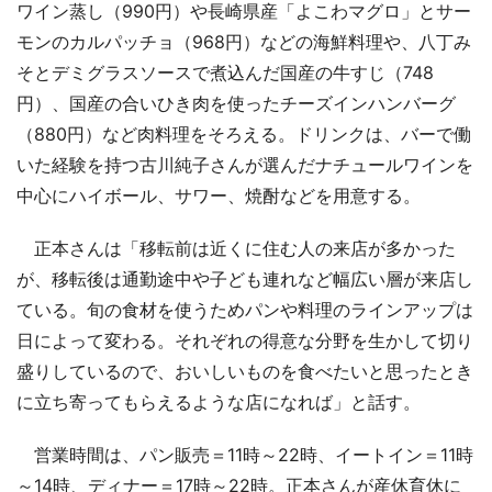
ワイン蒸し（990円）や長崎県産「よこわマグロ」とサー
モンのカルパッチョ（968円）などの海鮮料理や、八丁み
そとデミグラスソースで煮込んだ国産の牛すじ（748
円）、国産の合いひき肉を使ったチーズインハンバーグ
（880円）など肉料理をそろえる。ドリンクは、バーで働
いた経験を持つ古川純子さんが選んだナチュールワインを
中心にハイボール、サワー、焼酎などを用意する。
正本さんは「移転前は近くに住む人の来店が多かった
が、移転後は通勤途中や子ども連れなど幅広い層が来店し
ている。旬の食材を使うためパンや料理のラインアップは
日によって変わる。それぞれの得意な分野を生かして切り
盛りしているので、おいしいものを食べたいと思ったとき
に立ち寄ってもらえるような店になれば」と話す。
営業時間は、パン販売＝11時～22時、イートイン＝11時
～14時、ディナー＝17時～22時。正本さんが産休育休に