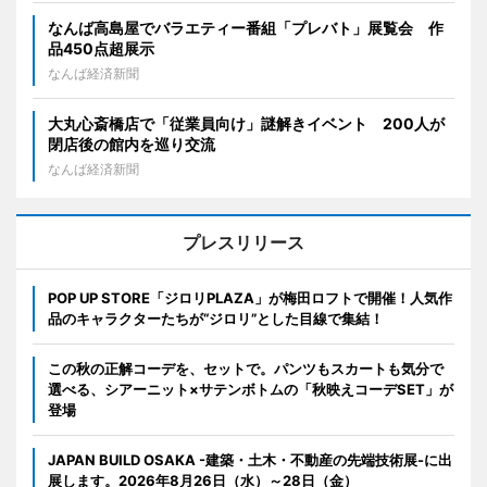
なんば高島屋でバラエティー番組「プレバト」展覧会 作
品450点超展示
なんば経済新聞
大丸心斎橋店で「従業員向け」謎解きイベント 200人が
閉店後の館内を巡り交流
なんば経済新聞
プレスリリース
POP UP STORE「ジロリPLAZA」が梅田ロフトで開催！人気作
品のキャラクターたちが“ジロリ”とした目線で集結！
この秋の正解コーデを、セットで。パンツもスカートも気分で
選べる、シアーニット×サテンボトムの「秋映えコーデSET」が
登場
JAPAN BUILD OSAKA -建築・土木・不動産の先端技術展-に出
展します。2026年8月26日（水）～28日（金）