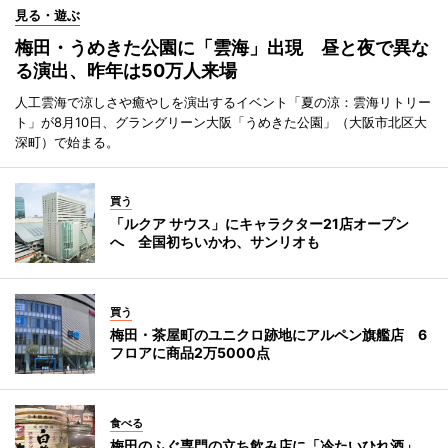
見る・遊ぶ
梅田・うめきた公園に「雲海」出現 昼と夜で異な
る演出、昨年は50万人来場
人工雲海で涼しさや癒やしを演出するイベント「夏の涼：雲海リトリー
ト」が8月10日、グラングリーン大阪「うめきた公園」（大阪市北区大
深町）で始まる。
買う
「ルクア サウス」にキャラクター21店オープン
へ 全国初ちいかわ、サンリオも
買う
梅田・茶屋町のユニクロ跡地にアルペン旗艦店 6
フロアに商品2万5000点
食べる
梅田のふぐ専門の立ち飲み店に「冷たいひれ酒」