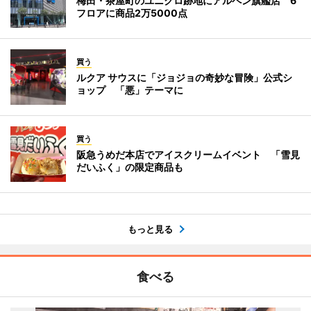
梅田・茶屋町のユニクロ跡地にアルペン旗艦店 6
フロアに商品2万5000点
買う
ルクア サウスに「ジョジョの奇妙な冒険」公式シ
ョップ 「悪」テーマに
買う
阪急うめだ本店でアイスクリームイベント 「雪見
だいふく」の限定商品も
もっと見る
食べる