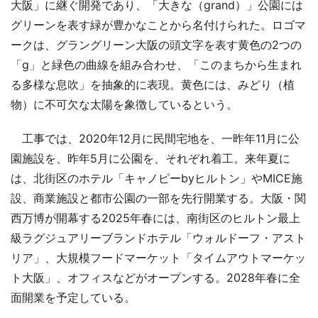
大阪」に継ぐ開発であり、「大きな（grand）」公園には
グリーンを表す緑が豊かなことから名付けられた。ロゴマ
ークは、グラングリーン大阪の頭文字を表す黄色の2つの
「g」と緑色の曲線を組み合わせ、「このまちから生まれ
る多様な息吹」を抽象的に表現。黄色には、みどり（植
物）に不可欠な太陽を象徴しているという。
工事では、2020年12月に民間宅地を、一昨年11月に公
園施設を、昨年5月に公園を、それぞれ着工。来年夏に
は、北街区のホテル「キャノピーbyヒルトン」やMICE施
設、商業施設と都市公園の一部を先行開業する。大阪・関
西万博が開幕する2025年春には、南街区のヒルトン最上
級ラグジュアリーブランドホテル「ウォルドーフ・アスト
リア」、大規模フードマーケット「タイムアウトマーケッ
ト大阪」、オフィスなどがオープンする。2028年春に全
面開業を予定している。