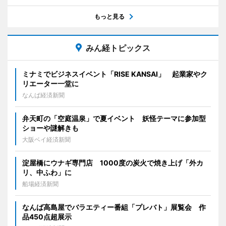
もっと見る
みん経トピックス
ミナミでビジネスイベント「RISE KANSAI」 起業家やク
リエーター一堂に
なんば経済新聞
弁天町の「空庭温泉」で夏イベント 妖怪テーマに参加型
ショーや謎解きも
大阪ベイ経済新聞
淀屋橋にウナギ専門店 1000度の炭火で焼き上げ「外カ
リ、中ふわ」に
船場経済新聞
なんば高島屋でバラエティー番組「プレバト」展覧会 作
品450点超展示