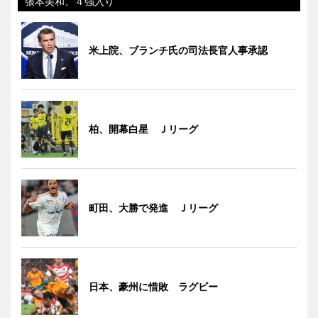
張本美和、４強入り
米上院、ブランチ氏の司法長官人事承認
柏、開幕白星 Ｊリーグ
町田、大勝で発進 Ｊリーグ
日本、豪州に惜敗 ラグビー