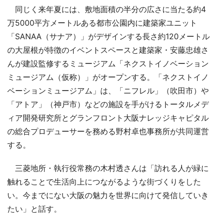
同じく来年夏には、敷地面積の半分の広さに当たる約4
万5000平方メートルある都市公園内に建築家ユニット
「SANAA（サナア）」がデザインする長さ約120メートル
の大屋根が特徴のイベントスペースと建築家・安藤忠雄さ
んが建設監修するミュージアム「ネクストイノベーション
ミュージアム（仮称）」がオープンする。「ネクストイノ
ベーションミュージアム」は、「ニフレル」（吹田市）や
「アトア」（神戸市）などの施設を手がけるトータルメデ
ィア開発研究所とグランフロント大阪ナレッジキャピタル
の総合プロデューサーを務める野村卓也事務所が共同運営
する。
三菱地所・執行役常務の木村透さんは「訪れる人が緑に
触れることで生活向上につながるような街づくりをした
い。今までにない大阪の魅力を世界に向けて発信していき
たい」と話す。