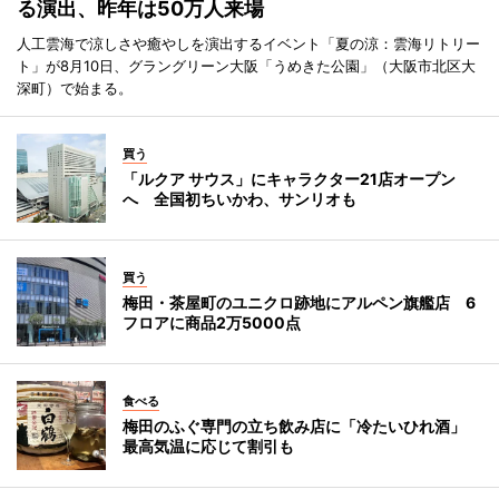
る演出、昨年は50万人来場
人工雲海で涼しさや癒やしを演出するイベント「夏の涼：雲海リトリー
ト」が8月10日、グラングリーン大阪「うめきた公園」（大阪市北区大
深町）で始まる。
買う
「ルクア サウス」にキャラクター21店オープン
へ 全国初ちいかわ、サンリオも
買う
梅田・茶屋町のユニクロ跡地にアルペン旗艦店 6
フロアに商品2万5000点
食べる
梅田のふぐ専門の立ち飲み店に「冷たいひれ酒」
最高気温に応じて割引も