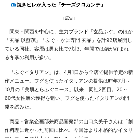
焼きヒレが入った「チーズクロカンテ」
［広告］
関東・関西を中心に、主力ブランド「玄品ふぐ」のほか
「玄品 以蟹茂」「ふぐ・かに専門 玄品」を計92店展開し
ている同社。客層は男女比で7対3、年間では鍋が好まれ
る冬季の利用が多い。
「ふぐイタリアン」は、4月1日から全店で提供予定の新
作メニュー。フグを使ったイタリアンの提供は昨年7月～
10月の「美肌とらふぐコース」以来、同社2回目。20～
60代女性層の獲得を狙い、フグを使ったイタリアンの開
発を試みた。
商品・営業企画部兼商品開発部の山口久美子さんは「創
作料理に近かった前回に比べ、今回はより本格的なイタリ