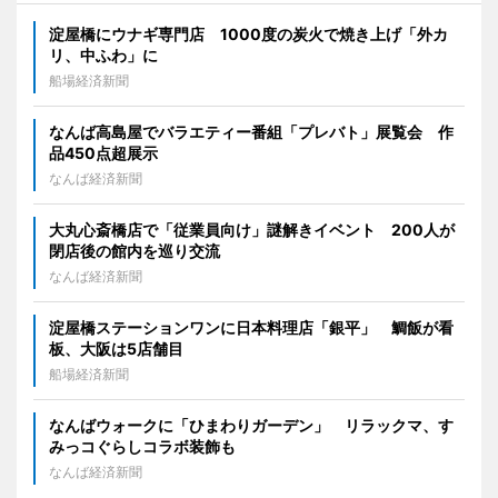
淀屋橋にウナギ専門店 1000度の炭火で焼き上げ「外カ
リ、中ふわ」に
船場経済新聞
なんば高島屋でバラエティー番組「プレバト」展覧会 作
品450点超展示
なんば経済新聞
大丸心斎橋店で「従業員向け」謎解きイベント 200人が
閉店後の館内を巡り交流
なんば経済新聞
淀屋橋ステーションワンに日本料理店「銀平」 鯛飯が看
板、大阪は5店舗目
船場経済新聞
なんばウォークに「ひまわりガーデン」 リラックマ、す
みっコぐらしコラボ装飾も
なんば経済新聞