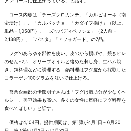
アンコースに仕上がっている」と話す。
コース内容は「チーズクロカンテ」「カルピオーネ（南
蛮漬け）」、「カルパッチョ」「カダイフ揚げ」（以上、
単品＝1,058円）、「ズッパディペッシェ」（2人前＝
2,138円）、「パスタ」「アフォガード」の7品。
フグのあらゆる部位を使い、皮のから揚げや、焼きヒレ
のせんべい、オリーブオイルと絡めた刺し身、生ハム焼
き、鍋料理などに調理する。鍋料理はフグ皮から採取した
コラーゲン100グラムを注いで仕上げる。
営業企画部の伊熊明子さんは「フグは脂肪分が少なくヘ
ルシー。美容効果も高い。多くの女性に気軽にフグ料理を
食べてほしい」と話す。
価格は4,104円。提供期間は、第1弾が4月1日～6月30
日、第2弾が7月1日～10月31日。