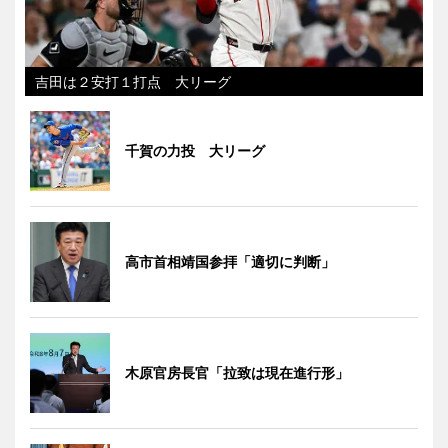
吉田は２安打１打点 大リーグ
千賀の力投 大リーグ
高市首相靖国参拝「適切に判断」
木原官房長官「拉致は現在進行形」