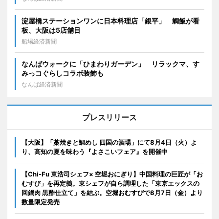
淀屋橋ステーションワンに日本料理店「銀平」 鯛飯が看
板、大阪は5店舗目
船場経済新聞
なんばウォークに「ひまわりガーデン」 リラックマ、す
みっコぐらしコラボ装飾も
なんば経済新聞
プレスリリース
【大阪】「藁焼きと鯛めし 四国の酒場」にて8月4日（火）よ
り、高知の夏を味わう『よさこいフェア』を開催中
【Chi-Fu 東浩司シェフ× 空堀おにぎり】中国料理の巨匠が「お
むすび」を再定義。東シェフが自ら調理した「東京エックスの
回鍋肉 黒酢仕立て」を結ぶ。空堀おむすびで8月7日（金）より
数量限定発売