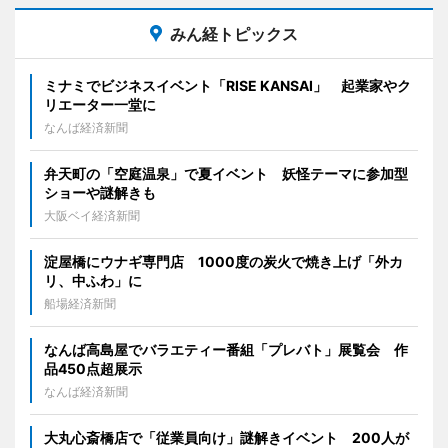
みん経トピックス
ミナミでビジネスイベント「RISE KANSAI」 起業家やク
リエーター一堂に
なんば経済新聞
弁天町の「空庭温泉」で夏イベント 妖怪テーマに参加型
ショーや謎解きも
大阪ベイ経済新聞
淀屋橋にウナギ専門店 1000度の炭火で焼き上げ「外カ
リ、中ふわ」に
船場経済新聞
なんば高島屋でバラエティー番組「プレバト」展覧会 作
品450点超展示
なんば経済新聞
大丸心斎橋店で「従業員向け」謎解きイベント 200人が