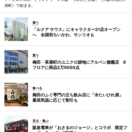
深町）で始まる。
買う
「ルクア サウス」にキャラクター21店オープン
へ 全国初ちいかわ、サンリオも
買う
梅田・茶屋町のユニクロ跡地にアルペン旗艦店 6
フロアに商品2万5000点
食べる
梅田のふぐ専門の立ち飲み店に「冷たいひれ酒」
最高気温に応じて割引も
見る・遊ぶ
阪急電車が「おさるのジョージ」とコラボ 限定フ