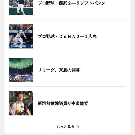
プロ野球・西武２―５ソフトバンク
プロ野球・ＤｅＮＡ２―１広島
Ｊリーグ、真夏の開幕
新垣前衆院議員が中道離党
もっと見る