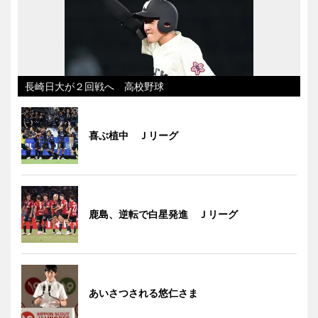
長崎日大が２回戦へ 高校野球
喜ぶ植中 Ｊリーグ
鹿島、逆転で白星発進 Ｊリーグ
あいさつされる悠仁さま