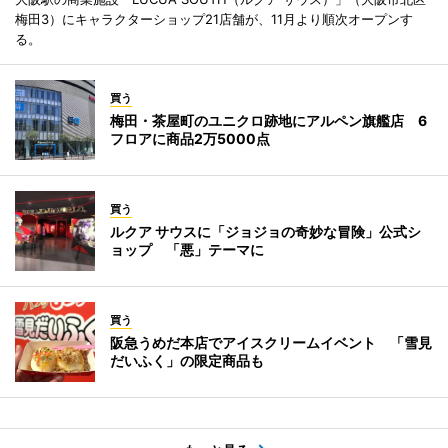
梅田3）にキャラクターショップ21店舗が、11月より順次オープンす
る。
買う
梅田・茶屋町のユニクロ跡地にアルペン旗艦店 6
フロアに商品2万5000点
買う
ルクア サウスに「ジョジョの奇妙な冒険」公式シ
ョップ 「悪」テーマに
買う
阪急うめだ本店でアイスクリームイベント 「雪見
だいふく」の限定商品も