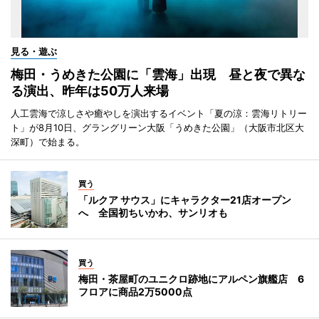
見る・遊ぶ
梅田・うめきた公園に「雲海」出現 昼と夜で異な
る演出、昨年は50万人来場
人工雲海で涼しさや癒やしを演出するイベント「夏の涼：雲海リトリー
ト」が8月10日、グラングリーン大阪「うめきた公園」（大阪市北区大
深町）で始まる。
買う
「ルクア サウス」にキャラクター21店オープン
へ 全国初ちいかわ、サンリオも
買う
梅田・茶屋町のユニクロ跡地にアルペン旗艦店 6
フロアに商品2万5000点