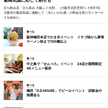
最高気温に応じて割引も
立ち飲み店「立ち呑み 大阪ふぐ太郎」（大阪市北区芝田1）が8月1日、
大阪市の最高気温に連動して「冷たいひれ酒」の料金を割り引くサービ
スを始めた。
食べる
阪神梅田本店でかき氷イベント イチゴ味から豚骨
ラーメン味まで100種以上
食べる
中之島で「せんべろ」イベント 24店が期間限定
40メニュー提供
食べる
梅田「D.D.HOUSE」でビールイベント 試飲会や
抽選会も