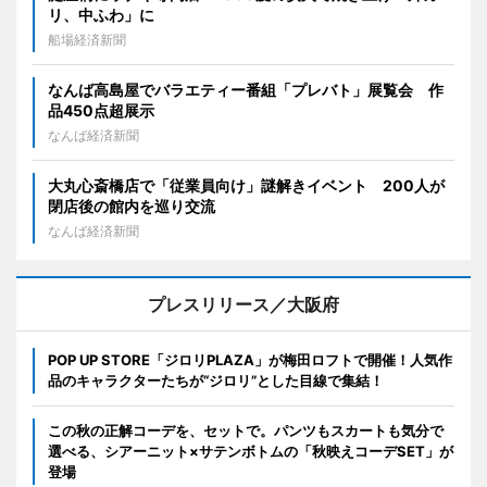
リ、中ふわ」に
船場経済新聞
なんば高島屋でバラエティー番組「プレバト」展覧会 作
品450点超展示
なんば経済新聞
大丸心斎橋店で「従業員向け」謎解きイベント 200人が
閉店後の館内を巡り交流
なんば経済新聞
プレスリリース／大阪府
POP UP STORE「ジロリPLAZA」が梅田ロフトで開催！人気作
品のキャラクターたちが“ジロリ”とした目線で集結！
この秋の正解コーデを、セットで。パンツもスカートも気分で
選べる、シアーニット×サテンボトムの「秋映えコーデSET」が
登場