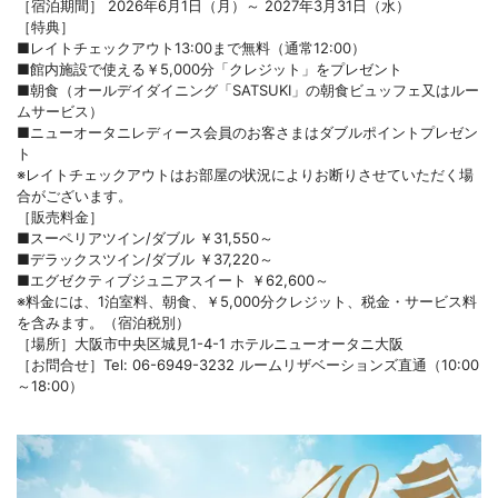
［宿泊期間］ 2026年6月1日（月）～ 2027年3月31日（水）
［特典］
■レイトチェックアウト13:00まで無料（通常12:00）
■館内施設で使える￥5,000分「クレジット」をプレゼント
■朝食（オールデイダイニング「SATSUKI」の朝食ビュッフェ又はルー
ムサービス）
■ニューオータニレディース会員のお客さまはダブルポイントプレゼン
ト
※レイトチェックアウトはお部屋の状況によりお断りさせていただく場
合がございます。
［販売料金］
■スーペリアツイン/ダブル ￥31,550～
■デラックスツイン/ダブル ￥37,220～
■エグゼクティブジュニアスイート ￥62,600～
※料金には、1泊室料、朝食、￥5,000分クレジット、税金・サービス料
を含みます。（宿泊税別）
［場所］大阪市中央区城見1-4-1 ホテルニューオータニ大阪
［お問合せ］Tel: 06-6949-3232 ルームリザベーションズ直通（10:00
～18:00）