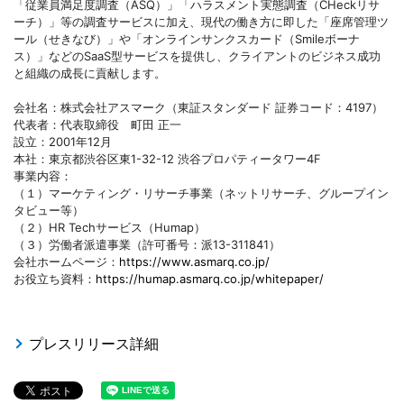
「従業員満足度調査（ASQ）」「ハラスメント実態調査（CHeckリサ
ーチ）」等の調査サービスに加え、現代の働き方に即した「座席管理ツ
ール（せきなび）」や「オンラインサンクスカード（Smileボーナ
ス）」などのSaaS型サービスを提供し、クライアントのビジネス成功
と組織の成長に貢献します。
会社名：株式会社アスマーク（東証スタンダード 証券コード：4197）
代表者：代表取締役 町田 正一
設立：2001年12月
本社：東京都渋谷区東1-32-12 渋谷プロパティータワー4F
事業内容：
（１）マーケティング・リサーチ事業（ネットリサーチ、グループイン
タビュー等）
（２）HR Techサービス（Humap）
（３）労働者派遣事業（許可番号：派13-311841）
会社ホームページ：
https://www.asmarq.co.jp/
お役立ち資料：
https://humap.asmarq.co.jp/whitepaper/
プレスリリース詳細