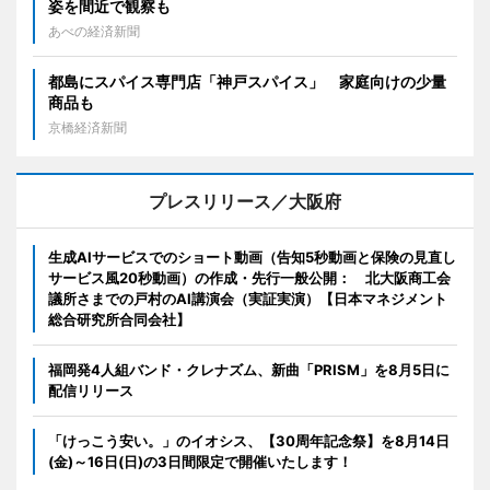
姿を間近で観察も
あべの経済新聞
都島にスパイス専門店「神戸スパイス」 家庭向けの少量
商品も
京橋経済新聞
プレスリリース／大阪府
生成AIサービスでのショート動画（告知5秒動画と保険の見直し
サービス風20秒動画）の作成・先行一般公開： 北大阪商工会
議所さまでの戸村のAI講演会（実証実演）【日本マネジメント
総合研究所合同会社】
福岡発4人組バンド・クレナズム、新曲「PRISM」を8月5日に
配信リリース
「けっこう安い。」のイオシス、【30周年記念祭】を8月14日
(金)～16日(日)の3日間限定で開催いたします！