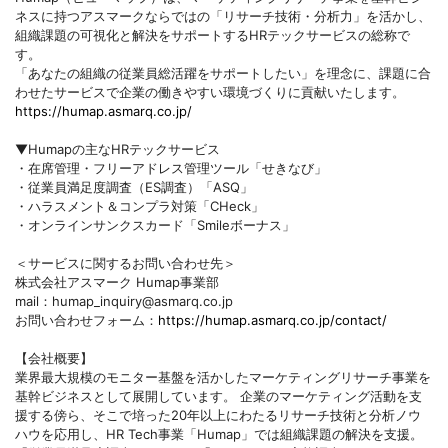
ネスに持つアスマークならではの「リサーチ技術・分析力」を活かし、
組織課題の可視化と解決をサポートするHRテックサービスの総称で
す。
「あなたの組織の従業員総活躍をサポートしたい」を理念に、課題に合
わせたサービスで企業の働きやすい環境づくりに貢献いたします。
https://humap.asmarq.co.jp/
▼Humapの主なHRテックサービス
・在席管理・フリーアドレス管理ツール「せきなび」
・従業員満足度調査（ES調査）「ASQ」
・ハラスメント＆コンプラ対策「CHeck」
・オンラインサンクスカード「Smileボーナス」
＜サービスに関するお問い合わせ先＞
株式会社アスマーク Humap事業部
mail：humap_inquiry@asmarq.co.jp
お問い合わせフォーム：
https://humap.asmarq.co.jp/contact/
【会社概要】
業界最大規模のモニター基盤を活かしたマーケティングリサーチ事業を
基幹ビジネスとして展開しています。 企業のマーケティング活動を支
援する傍ら、そこで培った20年以上にわたるリサーチ技術と分析ノウ
ハウを応用し、HR Tech事業「Humap」では組織課題の解決を支援。