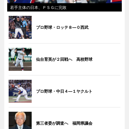
若手主体の日本、ＰＳＧに完敗
プロ野球・ロッテ８―０西武
仙台育英が２回戦へ 高校野球
プロ野球・中日４―１ヤクルト
第三者委が調査へ 福岡県議会