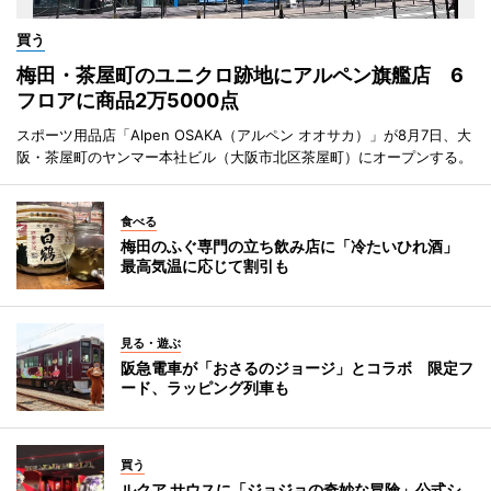
買う
梅田・茶屋町のユニクロ跡地にアルペン旗艦店 6
フロアに商品2万5000点
スポーツ用品店「Alpen OSAKA（アルペン オオサカ）」が8月7日、大
阪・茶屋町のヤンマー本社ビル（大阪市北区茶屋町）にオープンする。
食べる
梅田のふぐ専門の立ち飲み店に「冷たいひれ酒」
最高気温に応じて割引も
見る・遊ぶ
阪急電車が「おさるのジョージ」とコラボ 限定フ
ード、ラッピング列車も
買う
ルクア サウスに「ジョジョの奇妙な冒険」公式シ