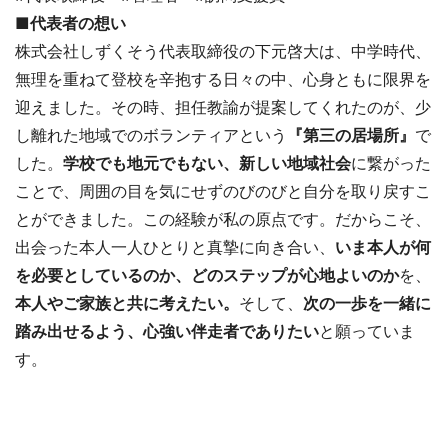
■代表者の想い
株式会社しずくそう代表取締役の下元啓大は、中学時代、
無理を重ねて登校を辛抱する日々の中、心身ともに限界を
迎えました。その時、担任教諭が提案してくれたのが、少
し離れた地域でのボランティアという
『第三の居場所』
で
した。
学校でも地元でもない、新しい地域社会
に繋がった
ことで、周囲の目を気にせずのびのびと自分を取り戻すこ
とができました。この経験が私の原点です。だからこそ、
出会った本人一人ひとりと真摯に向き合い、
いま本人が何
を必要としているのか、どのステップが心地よいのか
を、
本人やご家族と共に考えたい。
そして、
次の一歩を一緒に
踏み出せるよう、心強い伴走者でありたい
と願っていま
す。