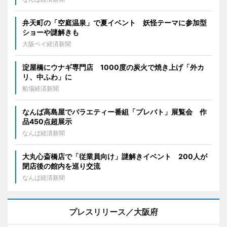
弁天町の「空庭温泉」で夏イベント 妖怪テーマに参加型
ショーや謎解きも
大阪ベイ経済新聞
淀屋橋にウナギ専門店 1000度の炭火で焼き上げ「外カ
リ、中ふわ」に
船場経済新聞
なんば高島屋でバラエティー番組「プレバト」展覧会 作
品450点超展示
なんば経済新聞
大丸心斎橋店で「従業員向け」謎解きイベント 200人が
閉店後の館内を巡り交流
なんば経済新聞
プレスリリース／大阪府