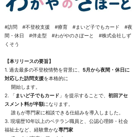
#訪問 #不登校支援 #療育 #まいど子でもカード #夜
間・休日 #伴走型 #わがやのさぽーと #株式会社しず
くそう
【本リリースの要旨】
1. 過去最多の不登校情勢を背景に、
5月から夜間・休日に
対応した訪問支援
を本格的に
開始します。
2. 「
まいど子でもカード
」を提示することで、
初回アセ
スメント料が半額
になります。
誰もが専門家に相談できる仕組みを導入しました。
3. 現場歴10年以上のベテラン職員と、公認心理師・社会
福祉士など、経験豊かな
専門家