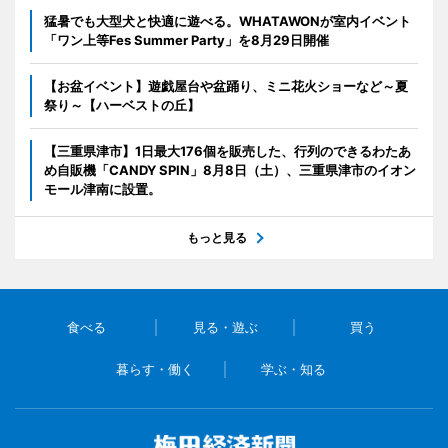
猛暑でも大型犬と快適に遊べる。WHATAWONが室内イベント
「ワン上等Fes Summer Party」を8月29日開催
【お盆イベント】遊戯屋台や盆踊り、ミニ花火ショーなど～夏
祭り～【ハーベストの丘】
【三重県津市】1日最大176個を販売した、行列のできるわたあ
め自販機「CANDY SPIN」8月8日（土）、三重県津市のイオン
モール津南に設置。
もっと見る
食べる
見る・遊ぶ
買う
暮らす・働く
学ぶ・知る