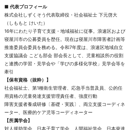
■ 代表プロフィール
株式会社しずくそう代表取締役・社会福祉士 下元啓大
（しももと けいた）
16年にわたり子育て支援・地域福祉に従事。浪速区および
寝屋川市の公募委員を歴任。現在は寝屋川市障害者計画等
推進委員会委員を務める。令和7年度は、浪速区地域自立
支援協議会 こども部会 部会長として、児童相談所の役割
と連携の学習・見学会や「学びの多様化学校」見学会等を
牽引
【保有資格（抜粋）】
社会福祉士、第1種衛生管理者、応急手当普及員、公的任
用資格の児童発達支援管理責任者、強度行動
障害支援者養成研修〔基礎・実践〕、両立支援コーディネ
ーター、医療的ケア児等コーディネーター
【所属学会】
対人援助学会、日本子育て学会、人間福祉学会、日本発達