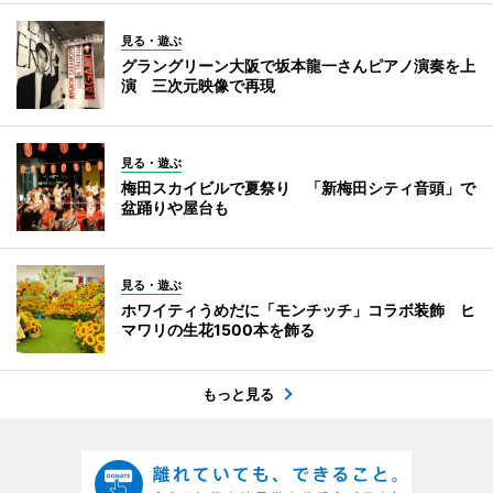
見る・遊ぶ
グラングリーン大阪で坂本龍一さんピアノ演奏を上
演 三次元映像で再現
見る・遊ぶ
梅田スカイビルで夏祭り 「新梅田シティ音頭」で
盆踊りや屋台も
見る・遊ぶ
ホワイティうめだに「モンチッチ」コラボ装飾 ヒ
マワリの生花1500本を飾る
もっと見る