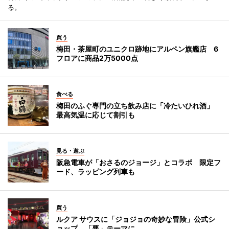
る。
買う
梅田・茶屋町のユニクロ跡地にアルペン旗艦店 6
フロアに商品2万5000点
食べる
梅田のふぐ専門の立ち飲み店に「冷たいひれ酒」
最高気温に応じて割引も
見る・遊ぶ
阪急電車が「おさるのジョージ」とコラボ 限定フ
ード、ラッピング列車も
買う
ルクア サウスに「ジョジョの奇妙な冒険」公式シ
ョップ 「悪」テーマに