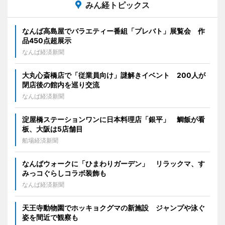
みん経トピックス
なんば高島屋でバラエティー番組「プレバト」展覧会 作
品450点超展示
なんば経済新聞
大丸心斎橋店で「従業員向け」謎解きイベント 200人が
閉店後の館内を巡り交流
なんば経済新聞
淀屋橋ステーションワンに日本料理店「銀平」 鯛飯が看
板、大阪は5店舗目
船場経済新聞
なんばウォークに「ひまわりガーデン」 リラックマ、す
みっコぐらしコラボ装飾も
なんば経済新聞
天王寺動物園でホッキョクグマの新施設 ジャンプや泳ぐ
姿を間近で観察も