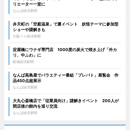
リエーター一堂に
なんば経済新聞
弁天町の「空庭温泉」で夏イベント 妖怪テーマに参加型
ショーや謎解きも
大阪ベイ経済新聞
淀屋橋にウナギ専門店 1000度の炭火で焼き上げ「外カ
リ、中ふわ」に
船場経済新聞
なんば高島屋でバラエティー番組「プレバト」展覧会 作
品450点超展示
なんば経済新聞
大丸心斎橋店で「従業員向け」謎解きイベント 200人が
閉店後の館内を巡り交流
なんば経済新聞