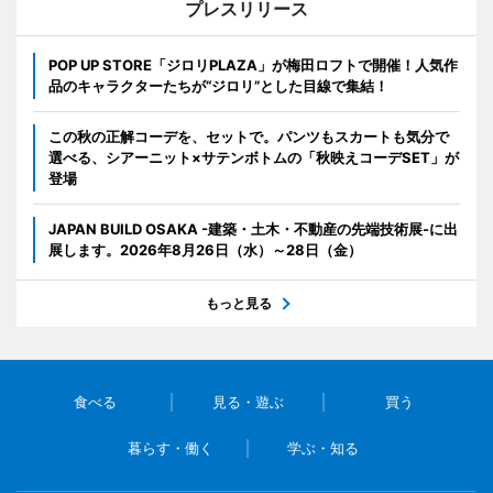
プレスリリース
POP UP STORE「ジロリPLAZA」が梅田ロフトで開催！人気作
品のキャラクターたちが“ジロリ”とした目線で集結！
この秋の正解コーデを、セットで。パンツもスカートも気分で
選べる、シアーニット×サテンボトムの「秋映えコーデSET」が
登場
JAPAN BUILD OSAKA -建築・土木・不動産の先端技術展-に出
展します。2026年8月26日（水）～28日（金）
もっと見る
食べる
見る・遊ぶ
買う
暮らす・働く
学ぶ・知る