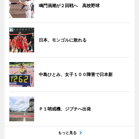
鳴門渦潮が２回戦へ 高校野球
日本、モンゴルに敗れる
中島ひとみ、女子１００障害で日本新
Ｐ１哨戒機、ジブチへ出発
もっと見る