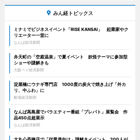
みん経トピックス
ミナミでビジネスイベント「RISE KANSAI」 起業家やク
リエーター一堂に
なんば経済新聞
弁天町の「空庭温泉」で夏イベント 妖怪テーマに参加型
ショーや謎解きも
大阪ベイ経済新聞
淀屋橋にウナギ専門店 1000度の炭火で焼き上げ「外カ
リ、中ふわ」に
船場経済新聞
なんば高島屋でバラエティー番組「プレバト」展覧会 作
品450点超展示
なんば経済新聞
大丸心斎橋店で「従業員向け」謎解きイベント 200人が