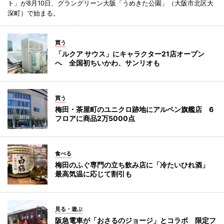
ト」が8月10日、グラングリーン大阪「うめきた公園」（大阪市北区大
深町）で始まる。
買う
「ルクア サウス」にキャラクター21店オープン
へ 全国初ちいかわ、サンリオも
買う
梅田・茶屋町のユニクロ跡地にアルペン旗艦店 6
フロアに商品2万5000点
食べる
梅田のふぐ専門の立ち飲み店に「冷たいひれ酒」
最高気温に応じて割引も
見る・遊ぶ
阪急電車が「おさるのジョージ」とコラボ 限定フ