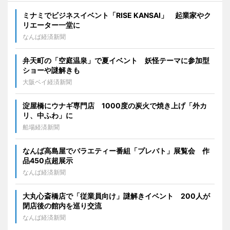
ミナミでビジネスイベント「RISE KANSAI」 起業家やク
リエーター一堂に
なんば経済新聞
弁天町の「空庭温泉」で夏イベント 妖怪テーマに参加型
ショーや謎解きも
大阪ベイ経済新聞
淀屋橋にウナギ専門店 1000度の炭火で焼き上げ「外カ
リ、中ふわ」に
船場経済新聞
なんば高島屋でバラエティー番組「プレバト」展覧会 作
品450点超展示
なんば経済新聞
大丸心斎橋店で「従業員向け」謎解きイベント 200人が
閉店後の館内を巡り交流
なんば経済新聞