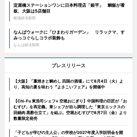
淀屋橋ステーションワンに日本料理店「銀平」 鯛飯が看
板、大阪は5店舗目
船場経済新聞
なんばウォークに「ひまわりガーデン」 リラックマ、す
みっコぐらしコラボ装飾も
なんば経済新聞
プレスリリース
【大阪】「藁焼きと鯛めし 四国の酒場」にて8月4日（火）よ
り、高知の夏を味わう『よさこいフェア』を開催中
【Chi-Fu 東浩司シェフ× 空堀おにぎり】中国料理の巨匠が「お
むすび」を再定義。東シェフが自ら調理した「東京エックスの
回鍋肉 黒酢仕立て」を結ぶ。空堀おむすびで8月7日（金）より
数量限定発売
「子どもが学びの主人公」の学校が2027年度入学説明会を開