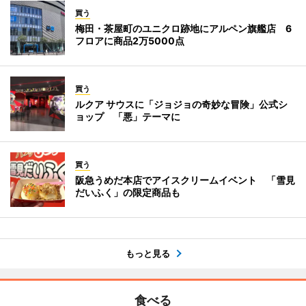
買う
梅田・茶屋町のユニクロ跡地にアルペン旗艦店 6
フロアに商品2万5000点
買う
ルクア サウスに「ジョジョの奇妙な冒険」公式シ
ョップ 「悪」テーマに
買う
阪急うめだ本店でアイスクリームイベント 「雪見
だいふく」の限定商品も
もっと見る
食べる