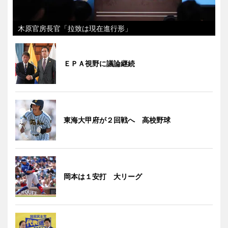
木原官房長官「拉致は現在進行形」
ＥＰＡ視野に議論継続
東海大甲府が２回戦へ 高校野球
岡本は１安打 大リーグ