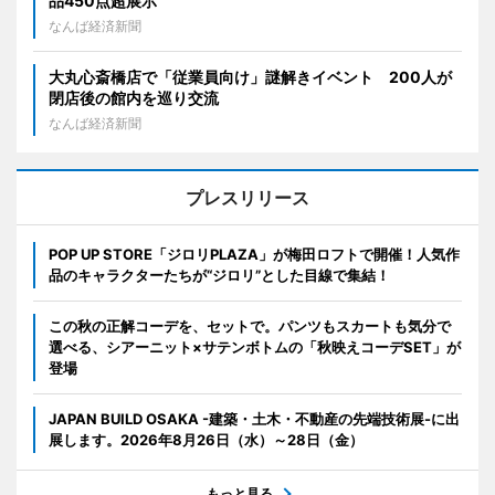
品450点超展示
なんば経済新聞
大丸心斎橋店で「従業員向け」謎解きイベント 200人が
閉店後の館内を巡り交流
なんば経済新聞
プレスリリース
POP UP STORE「ジロリPLAZA」が梅田ロフトで開催！人気作
品のキャラクターたちが“ジロリ”とした目線で集結！
この秋の正解コーデを、セットで。パンツもスカートも気分で
選べる、シアーニット×サテンボトムの「秋映えコーデSET」が
登場
JAPAN BUILD OSAKA -建築・土木・不動産の先端技術展-に出
展します。2026年8月26日（水）～28日（金）
もっと見る