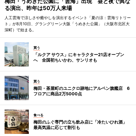
梅田・うめきた公園に「雲海」出現 昼と夜で異な
る演出、昨年は50万人来場
人工雲海で涼しさや癒やしを演出するイベント「夏の涼：雲海リトリー
ト」が8月10日、グラングリーン大阪「うめきた公園」（大阪市北区大
深町）で始まる。
買う
「ルクア サウス」にキャラクター21店オープン
へ 全国初ちいかわ、サンリオも
買う
梅田・茶屋町のユニクロ跡地にアルペン旗艦店 6
フロアに商品2万5000点
食べる
梅田のふぐ専門の立ち飲み店に「冷たいひれ酒」
最高気温に応じて割引も