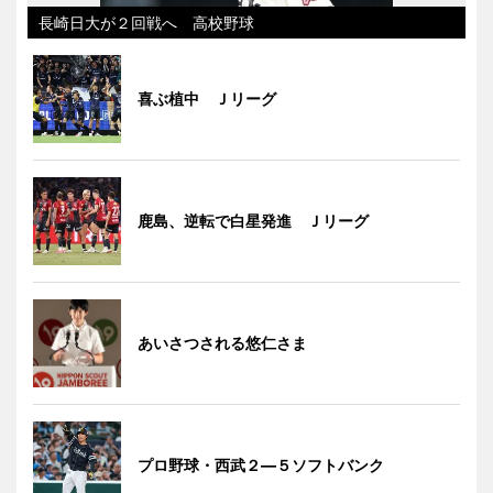
長崎日大が２回戦へ 高校野球
喜ぶ植中 Ｊリーグ
鹿島、逆転で白星発進 Ｊリーグ
あいさつされる悠仁さま
プロ野球・西武２―５ソフトバンク