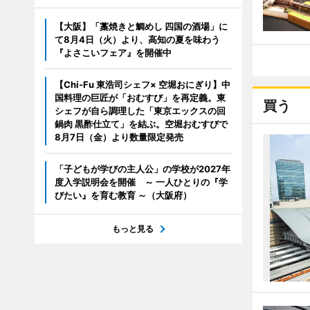
【大阪】「藁焼きと鯛めし 四国の酒場」に
て8月4日（火）より、高知の夏を味わう
『よさこいフェア』を開催中
【Chi-Fu 東浩司シェフ× 空堀おにぎり】中
国料理の巨匠が「おむすび」を再定義。東
買う
シェフが自ら調理した「東京エックスの回
鍋肉 黒酢仕立て」を結ぶ。空堀おむすびで
8月7日（金）より数量限定発売
「子どもが学びの主人公」の学校が2027年
度入学説明会を開催 ～ 一人ひとりの『学
びたい』を育む教育 ～（大阪府）
もっと見る