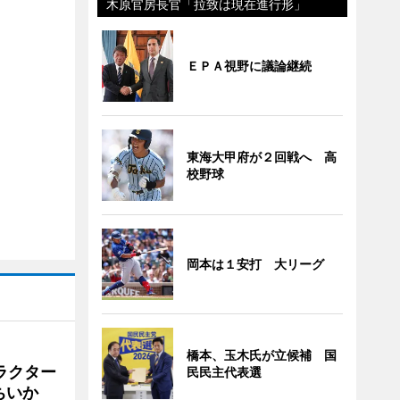
木原官房長官「拉致は現在進行形」
ＥＰＡ視野に議論継続
東海大甲府が２回戦へ 高
校野球
岡本は１安打 大リーグ
橋本、玉木氏が立候補 国
ラクター
民民主代表選
ちいか