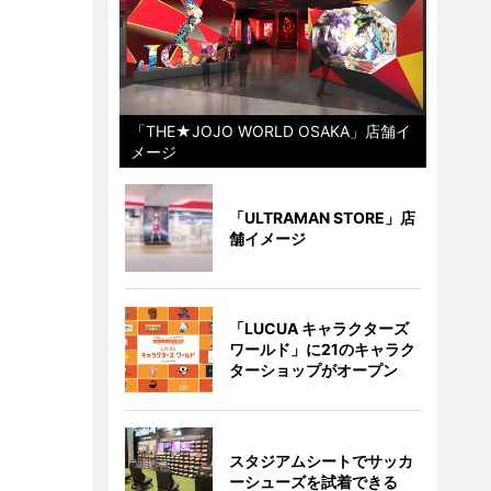
「THE★JOJO WORLD OSAKA」店舗イ
メージ
「ULTRAMAN STORE」店
舗イメージ
「LUCUA キャラクターズ
ワールド」に21のキャラク
ターショップがオープン
スタジアムシートでサッカ
ーシューズを試着できる