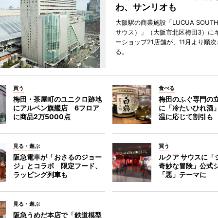
わ、サンリオも
大阪駅の商業施設「LUCUA SOUT
サウス）」（大阪市北区梅田3）に
ーショップ21店舗が、11月より順
る。
買う
食べる
梅田・茶屋町のユニクロ跡地
梅田のふぐ専門の
にアルペン旗艦店 6フロア
に「冷たいひれ酒
に商品2万5000点
温に応じて割引も
見る・遊ぶ
買う
阪急電車が「おさるのジョー
ルクア サウスに「
ジ」とコラボ 限定フード、
奇妙な冒険」公式
ラッピング列車も
「悪」テーマに
見る・遊ぶ
阪急うめだ本店で「鉄道模型