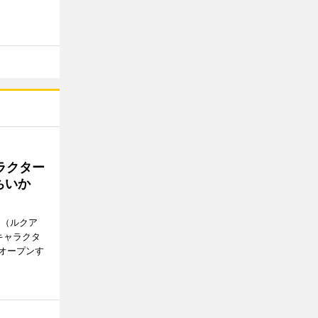
ラクター
ちいか
H（ルクア
キャラクタ
次オープンす