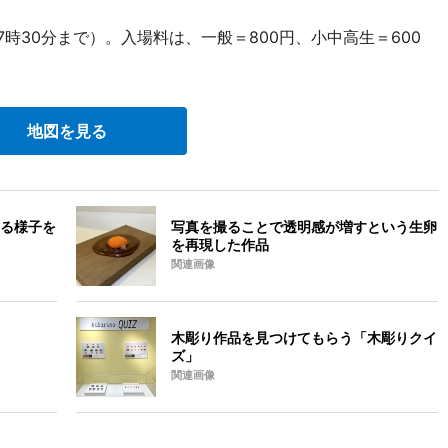
7時30分まで）。入場料は、一般＝800円、小中高生＝600
地図を見る
る様子を
写真を撮ることで透明感が増すという生卵
を再現した作品
関連画像
木彫り作品を見つけてもらう「木彫りクイ
ズ」
関連画像