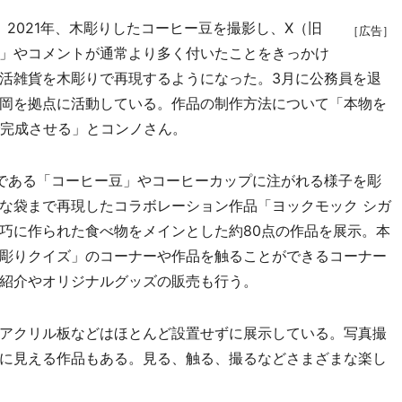
。2021年、木彫りしたコーヒー豆を撮影し、X（旧
［広告］
」やコメントが通常より多く付いたことをきっかけ
活雑貨を木彫りで再現するようになった。3月に公務員を退
岡を拠点に活動している。作品の制作方法について「本物を
で完成させる」とコンノさん。
である「コーヒー豆」やコーヒーカップに注がれる様子を彫
な袋まで再現したコラボレーション作品「ヨックモック シガ
巧に作られた食べ物をメインとした約80点の作品を展示。本
彫りクイズ」のコーナーや作品を触ることができるコーナー
紹介やオリジナルグッズの販売も行う。
アクリル板などはほとんど設置せずに展示している。写真撮
に見える作品もある。見る、触る、撮るなどさまざまな楽し