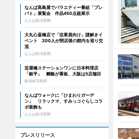
なんば高島屋でバラエティー番組「プレ
バト」展覧会 作品450点超展示
なんば経済新聞
大丸心斎橋店で「従業員向け」謎解きイ
ベント 200人が閉店後の館内を巡り交
流
なんば経済新聞
淀屋橋ステーションワンに日本料理店
「銀平」 鯛飯が看板、大阪は5店舗目
船場経済新聞
なんばウォークに「ひまわりガーデ
ン」 リラックマ、すみっコぐらしコラ
ボ装飾も
なんば経済新聞
プレスリリース