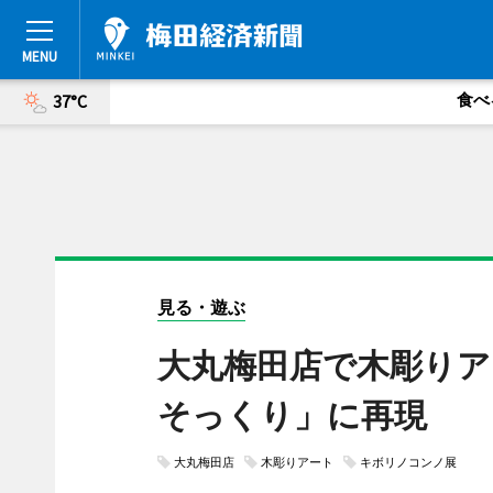
食べ
37°C
見る・遊ぶ
大丸梅田店で木彫りア
そっくり」に再現
大丸梅田店
木彫りアート
キボリノコンノ展