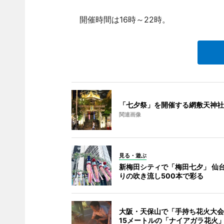
開催時間は16時～22時。
「七夕祭」を開催する網敷天神社
関連画像
見る・遊ぶ
新梅田シティで「梅田七夕」 仙
りの吹き流し500本で彩る
大阪・天保山で「手持ち花火大会
15メートルの「ナイアガラ花火