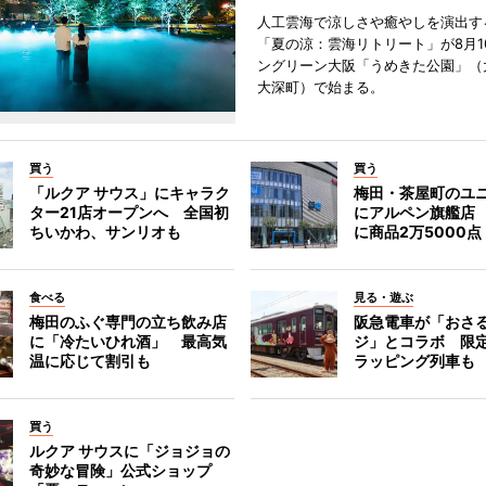
人工雲海で涼しさや癒やしを演出す
「夏の涼：雲海リトリート」が8月1
ングリーン大阪「うめきた公園」（
大深町）で始まる。
買う
買う
「ルクア サウス」にキャラク
梅田・茶屋町のユ
ター21店オープンへ 全国初
にアルペン旗艦店
ちいかわ、サンリオも
に商品2万5000点
食べる
見る・遊ぶ
梅田のふぐ専門の立ち飲み店
阪急電車が「おさ
に「冷たいひれ酒」 最高気
ジ」とコラボ 限
温に応じて割引も
ラッピング列車も
買う
ルクア サウスに「ジョジョの
奇妙な冒険」公式ショップ