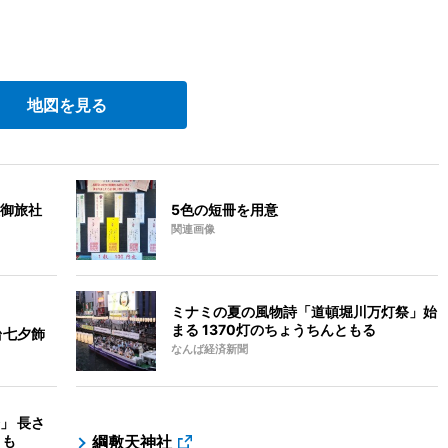
地図を見る
御旅社
5色の短冊を用意
関連画像
ミナミの夏の風物詩「道頓堀川万灯祭」始
まる 1370灯のちょうちんともる
台七夕飾
なんば経済新聞
」 長さ
」も
綱敷天神社