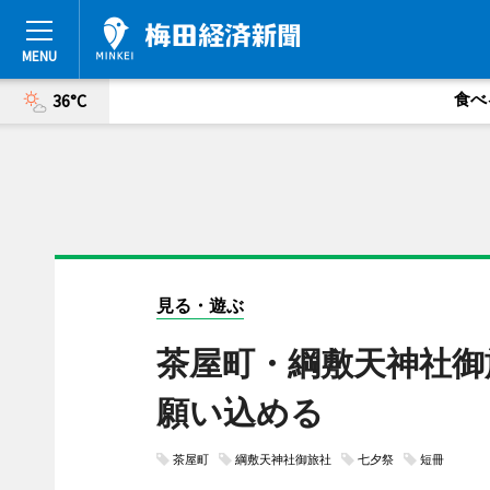
食べ
36°C
見る・遊ぶ
茶屋町・綱敷天神社御
願い込める
茶屋町
綱敷天神社御旅社
七夕祭
短冊