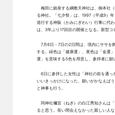
梅田に鎮座する綱敷天神社は、御本社（
る神社。「七夕祭」は、1997（平成9）
巡行する神賑（かみにぎわい）行事に代わる
は、3年ぶり17回目の開催となる。新型コ
7月6日・7日の2日間は、境内にササを飾
する。緑色は「健康運」、黄色は「金運」
運」を意味する5色を用意し、参拝者に願
6日に参拝した女性は「神社の前を通っ
いいきっかけになった。願いがかなえばう
と神事も行う。
同神社禰宜（ねぎ）の白江秀知さんは「
ると思う。長い間会えなかった親しい人な