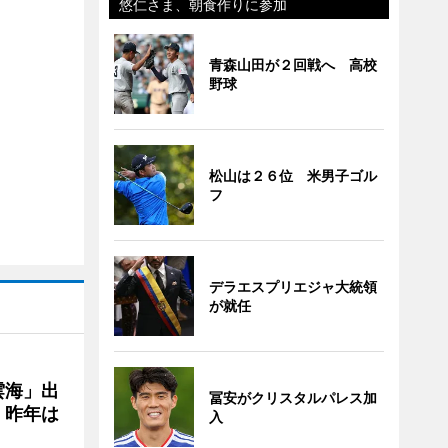
悠仁さま、朝食作りに参加
青森山田が２回戦へ 高校
野球
松山は２６位 米男子ゴル
フ
デラエスプリエジャ大統領
が就任
雲海」出
冨安がクリスタルパレス加
、昨年は
入