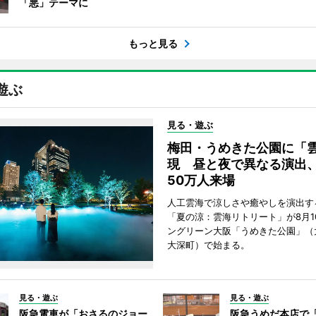
「悪」テーマに
もっと見る
遊ぶ
見る・遊ぶ
梅田・うめきた公園に「
現 昼と夜で異なる演出
50万人来場
人工雲海で涼しさや癒やしを演出す
「夏の涼：雲海リトリート」が8月1
ングリーン大阪「うめきた公園」（
大深町）で始まる。
見る・遊ぶ
見る・遊ぶ
阪急電車が「おさるのジョー
阪急うめだ本店で