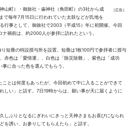
神山町）・御旅社・歯神社（角田町）の3社から成
［広告］
年まで毎年7月15日に行われていた太鼓などが氏地を
行事として、御旅社で2003（平成15）年に初開催。今回
ロナ禍前は、約2000人が参拝に訪れたという。
り短冊の特設授与所を設置。短冊は1枚100円で参拝者に授与
、赤色は「愛情運」、白色は「除災除難」、紫色は「成功
い事に合った色を選んでもらう。
たことは何度もあったが、今回初めて中に入ることができて
れしい」と話す。7日19時からは、願い事が天に届くように
久しぶりとなるにぎわいにきっと天神さまもお喜びになられ
どを誘い、お参りしてもらえたら」と話す。