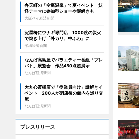
弁天町の「空庭温泉」で夏イベント 妖
怪テーマに参加型ショーや謎解きも
大阪ベイ経済新聞
淀屋橋にウナギ専門店 1000度の炭火
で焼き上げ「外カリ、中ふわ」に
船場経済新聞
なんば高島屋でバラエティー番組「プレ
バト」展覧会 作品450点超展示
なんば経済新聞
大丸心斎橋店で「従業員向け」謎解きイ
ベント 200人が閉店後の館内を巡り交
流
なんば経済新聞
プレスリリース